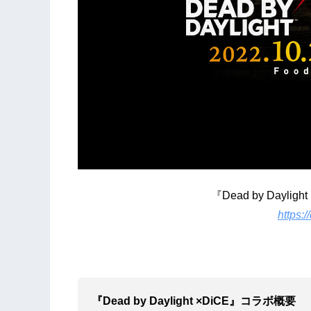
『Dead by Daylight ×D
https:/
『Dead by Daylight ×DiCE』コラボ概要