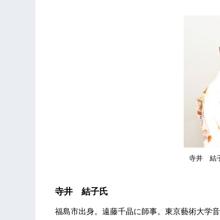
寺井 結子©
寺井 結子氏
福島市出身。遠藤千晶に師事。東京藝術大学音