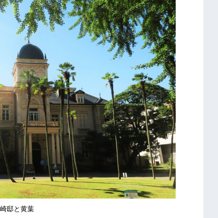
崎邸と黄葉