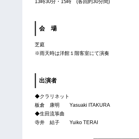
13時30分・15時 (各回約30分間)
会 場
芝庭
※雨天時は洋館１階客室にて演奏
出演者
◆クラリネット
板倉 康明 Yasuaki ITAKURA
◆生田流箏曲
寺井 結子 Yuiko TERAI