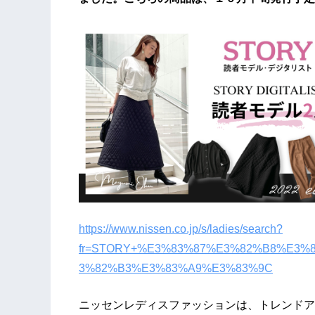
https://www.nissen.co.jp/s/ladies/search?
fr=STORY+%E3%83%87%E3%82%B8%E3
3%82%B3%E3%83%A9%E3%83%9C
ニッセンレディスファッションは、トレンドア