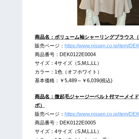
商品名：ボリューム袖シャーリングブラウス（
販売ページ：
https://www.nissen.co.jp/item/D
商品番号：DEK0122E0004
サイズ：4サイズ（S,M,L,LL）
カラー：1色（オフホワイト）
基本価格：￥5,489～￥6,039(税込)
商品名：微起毛ジャージーベルト付マーメイド
ボ）
販売ページ：
https://www.nissen.co.jp/item/D
商品番号：DEK0122E0005
サイズ：4サイズ（S,M,L,LL）