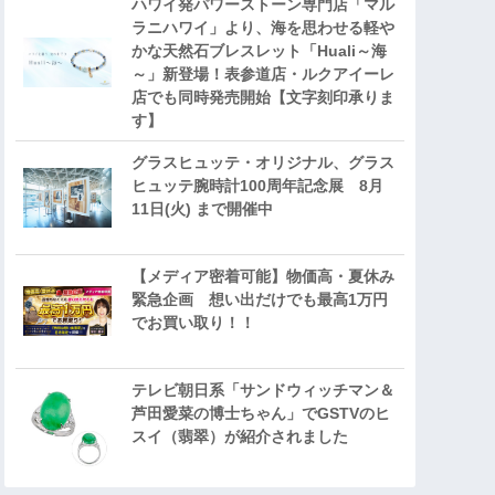
ハワイ発パワーストーン専門店「マル
ラニハワイ」より、海を思わせる軽や
かな天然石ブレスレット「Huali～海
～」新登場！表参道店・ルクアイーレ
店でも同時発売開始【文字刻印承りま
す】
グラスヒュッテ・オリジナル、グラス
ヒュッテ腕時計100周年記念展 8月
11日(火) まで開催中
【メディア密着可能】物価高・夏休み
緊急企画 想い出だけでも最高1万円
でお買い取り！！
テレビ朝日系「サンドウィッチマン＆
芦田愛菜の博士ちゃん」でGSTVのヒ
スイ（翡翠）が紹介されました