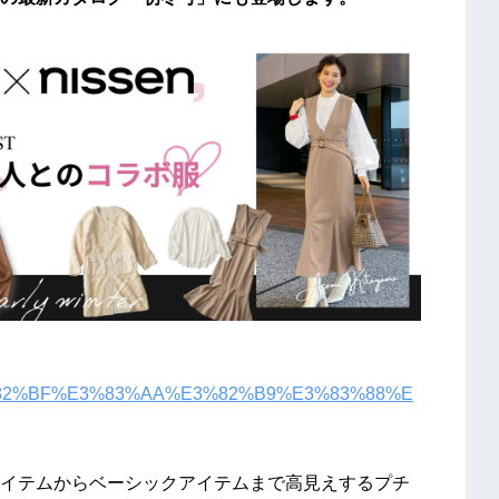
%82%BF%E3%83%AA%E3%82%B9%E3%83%88%E
イテムからベーシックアイテムまで高見えするプチ