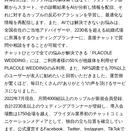
断からスタート。その診断結果をAIが分析し情報を配信、そ
れに対するカップルの反応やアクションを学習し、最適化な
情報を再配信します。また、AIでは解決できないお悩みは、
全国在住のご当地アドバイザーや、2230名を超える結婚式場
に所属をするウェディングプランナーに、直接チャットで質
問や相談をすることが可能です。
チャットひとつで全ての悩みが解決できる「PLACOLE
WEDDING」には、ご利用者様の50％が他媒体を利用せず
PLACOLE WEDDINGのみ利用、また、NPS調査でも70%以上
のユーザーが友人に勧めたいと回答いただきました。運営側
が驚くほど、毎日たくさんの“ありがとう“の声を頂けるサービ
スになりました。
2022年7月現在、月間4000組以上のカップルが新規会員登録、
合計2230名以上のウェディングプランナーが登録し、導入会
場数は1750会場を越え、ブライダル業界初のチャットコミュ
ニケーションメディアとして、独自の立ち位置を確立してい
ます。公式運営するFacebook、Twitter、Instagram、TikTokで