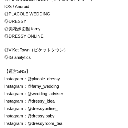
IOS / Android
◎PLACOLE WEDDING
◎DRESSY
◎美花嫁図鑑 farny
◎DRESSY ONLINE
◎ViKet Town（ビケットタウン）
◎IG analytics
【運営SNS】
Instagram：@placole_dressy
Instagram：@farny_wedding
Instagram：@wedding_adviser
Instagram：@dressy_idea
Instagram：@dressyonline_
Instagram：@dressy.baby
Instagram：@dressyroom_tea