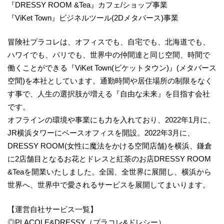
『DRESSY ROOM &Tea』カフェ/ショップ事業
『ViKet Town』ビジネルツール(2Dメタバース)事業
冒険社プラコレは、オフィスでも、自宅でも、北海道でも、
ハワイでも、パリでも、世界中の仲間達と同じ空間、時間で
働くことができる『ViKet Town(ビケットタウン)』(メタバース
空間)を本社としています。通勤時間や居住場所の制限をなく
す事で、人生の選択肢が増える『自由な未来』を目指す会社
です。
オフラインの環境や事業にも力を入れており、2022年1月に、
JR横浜タワーにベースオフィスを開設。2022年3月に、
DRESSY ROOM(女性に魔法をかける空間店舗)を横浜、鎌倉
に2店舗目となるお花とドレスと紅茶のお店DRESSY ROOM
&Teaを開業いたしました。全国、全世界に展開し、横浜から
世界へ、世界中で愛されるサービスを展開してまいります。
【運営自社サービス一覧】
◎PLACOLE&DRESSY（プラコレ&ドレシー）