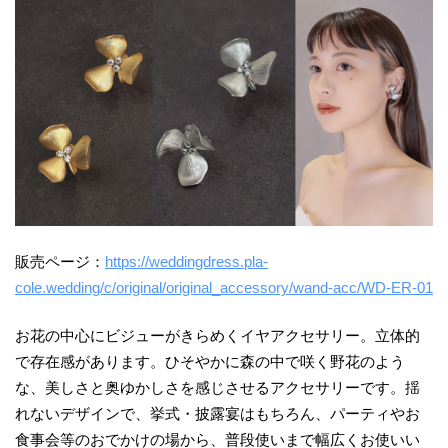
販売ページ：
https://weddingdress.pla-
cole.wedding/c/original/original_accessory/wand-acc/WD-ER-01
​お花の中心にビジューがきらめくイヤアクセサリー。立体的
で存在感があります。ひそやかに森の中で咲く野花のよう
な、美しさと奥ゆかしさを感じさせるアクセサリーです。揺
れないデザインで、挙式・披露宴はもちろん、パーティやお
食事会等のおでかけの場から、普段使いまで幅広くお使いい