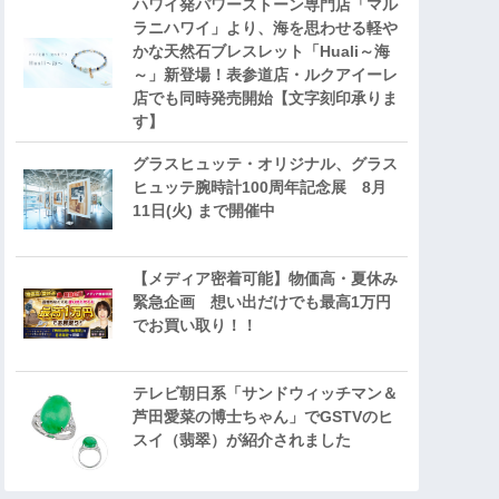
ハワイ発パワーストーン専門店「マル
ラニハワイ」より、海を思わせる軽や
かな天然石ブレスレット「Huali～海
～」新登場！表参道店・ルクアイーレ
店でも同時発売開始【文字刻印承りま
す】
グラスヒュッテ・オリジナル、グラス
ヒュッテ腕時計100周年記念展 8月
11日(火) まで開催中
【メディア密着可能】物価高・夏休み
緊急企画 想い出だけでも最高1万円
でお買い取り！！
テレビ朝日系「サンドウィッチマン＆
芦田愛菜の博士ちゃん」でGSTVのヒ
スイ（翡翠）が紹介されました