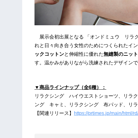
展示会初出展となる 「オンドミュウ リラ
れと日々向き合う女性のためにつくられたイン
ックコットン
と伸縮性に優れた
無縫製のニット
す。温かみがありながら洗練されたデザインで
▼商品ラインナップ（全6種）：
リラクシング ハイウエストショーツ、リラク
ング キャミ、リラクシング 布パッド、リラ
【関連リリース】
https://prtimes.jp/main/html