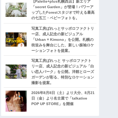
【Palette+plus札幌西店】新エリア
「secret Garden」が登場！パワーア
ップしたForestスタジオで叶える最高
の七五三・ベビーフォトを。
写真工房ぱれっとサッポロファクトリ
ー店、成人記念の新ビジュアル
「Urban × Kimono」を公開。札幌の
街並みを舞台にした、新しい振袖ロケ
ーションフォトを提案。
写真工房ぱれっと サッポロファクト
リー店、成人記念の新ビジュアル「白
い恋人パーク」を公開。洋館とローズ
ガーデンが彩る、特別なロケーション
撮影を提案。
2026年8月8日（土）より大分、8月21
日（金）より名古屋で「talkative
POP UP STORE」を開催