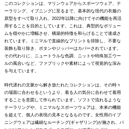
このコレクションは、マリンウェアからスポーツウェア、テ
ーラリング、イブニングに至るまで、基本的な現代の衣服の
原型をすべて取り入れ、2022年以降に向けてその機能を再活
用することを目的としています。これは、典型的なボリュー
ムを穏やかに増幅させ、構築的特徴を和らげることで達成さ
れています。ミニマルで直線的なプリントを排除し、不要な
装飾も取り除き、ボタンやジッパーはカバーされています。
その代わりに、ニュートラルな色調、ニットや特殊加工ウー
ルの風合いなど、ファブリックや素材によって視覚的な深み
を与えています。
時代遅れの文脈から解き放たれたコレクションは、その時々
の場面に合わせるというより、着る人の気分に合わせて着用
することを意図して作られています。ソフトで流れるような
テーラリングや、ミニマルなスポーツウェアは、本来の機能
を超えて、個人の表現の見本となるものです。女性用のイブ
ニングウェアは繊細なルーチング(ギャザリング)が施され、パ