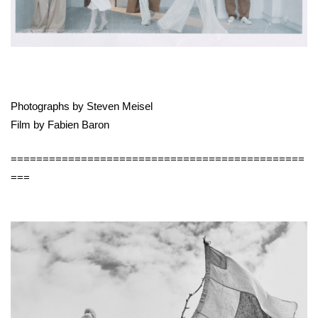
Photographs by Steven Meisel
Film by Fabien Baron
==============================================
===