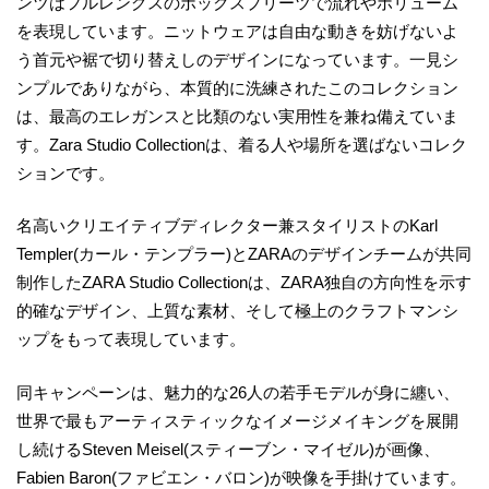
ンツはフルレングスのボックスプリーツで流れやボリューム
を表現しています。ニットウェアは自由な動きを妨げないよ
う首元や裾で切り替えしのデザインになっています。一見シ
ンプルでありながら、本質的に洗練されたこのコレクション
は、最高のエレガンスと比類のない実用性を兼ね備えていま
す。Zara Studio Collectionは、着る人や場所を選ばないコレク
ションです。
名高いクリエイティブディレクター兼スタイリストのKarl
Templer(カール・テンプラー)とZARAのデザインチームが共同
制作したZARA Studio Collectionは、ZARA独自の方向性を示す
的確なデザイン、上質な素材、そして極上のクラフトマンシ
ップをもって表現しています。
同キャンペーンは、魅力的な26人の若手モデルが身に纏い、
世界で最もアーティスティックなイメージメイキングを展開
し続けるSteven Meisel(スティーブン・マイゼル)が画像、
Fabien Baron(ファビエン・バロン)が映像を手掛けています。