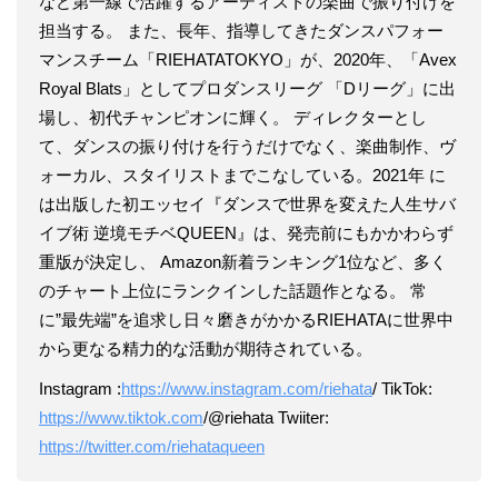
など第一線で活躍するアーティストの楽曲で振り付けを
担当する。 また、長年、指導してきたダンスパフォー
マンスチーム「RIEHATATOKYO」が、2020年、「Avex
Royal Blats」としてプロダンスリーグ 「Dリーグ」に出
場し、初代チャンピオンに輝く。 ディレクターとし
て、ダンスの振り付けを行うだけでなく、楽曲制作、ヴ
ォーカル、スタイリストまでこなしている。2021年 に
は出版した初エッセイ『ダンスで世界を変えた人生サバ
イブ術 逆境モチベQUEEN』は、発売前にもかかわらず
重版が決定し、 Amazon新着ランキング1位など、多く
のチャート上位にランクインした話題作となる。 常
に”最先端”を追求し日々磨きがかかるRIEHATAに世界中
から更なる精力的な活動が期待されている。
Instagram :
https://www.instagram.com/riehata
/ TikTok:
https://www.tiktok.com
/@riehata Twiiter:
https://twitter.com/riehataqueen