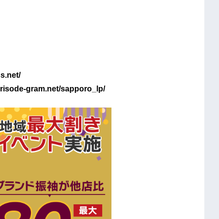
.net/
de-gram.net/sapporo_lp/