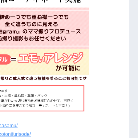
/hasamu/
otonifurisode/