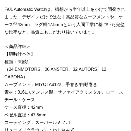
F/01 Automatic Watchは、構想から半年以上をかけて開発され
ました。デザインだけではなく高品質なムーブメントや、ケ
ース径42mm、ラグ幅47.5mmという人間工学に基づいた完璧
な比率など、品質にもこだわり抜いています。
＜商品詳細＞
【腕時計本体】
種類：4種類
（24 ENMOTORS、06 ANSTER、32 AUTORS、12
CABONA）
ムーブメント：MIYOTA9122、手巻き/自動巻き
素材：316Lステンレス製、サファイアクリスタル、ロー・ス
チール・ケース
ケース直径：42mm
ベゼル直径：47.5mm
コーテイング：スーパールミノバ
リューズ（クラウン）：ねじ込み式