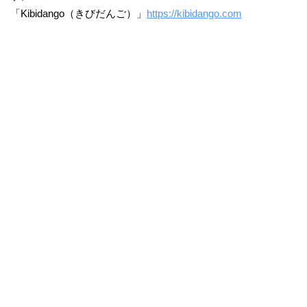
「Kibidango（きびだんご）」
https://kibidango.com