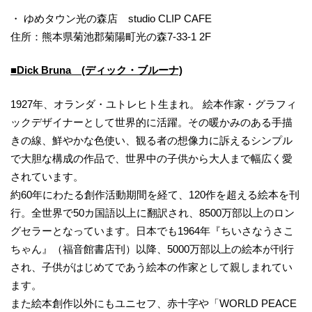
・ ゆめタウン光の森店 studio CLIP CAFE
住所：熊本県菊池郡菊陽町光の森7-33-1 2F
■Dick Bruna (ディック・ブルーナ)
1927年、オランダ・ユトレヒト生まれ。 絵本作家・グラフィ
ックデザイナーとして世界的に活躍。その暖かみのある手描
きの線、鮮やかな色使い、観る者の想像力に訴えるシンプル
で大胆な構成の作品で、世界中の子供から大人まで幅広く愛
されています。
約60年にわたる創作活動期間を経て、120作を超える絵本を刊
行。全世界で50カ国語以上に翻訳され、8500万部以上のロン
グセラーとなっています。日本でも1964年『ちいさなうさこ
ちゃん』（福音館書店刊）以降、5000万部以上の絵本が刊行
され、子供がはじめてであう絵本の作家として親しまれてい
ます。
また絵本創作以外にもユニセフ、赤十字や「WORLD PEACE