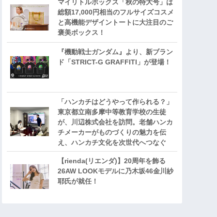
マイリトルボックス「秋の特大号」は
総額17,000円相当のフルサイズコスメ
と高機能デザイントートに大注目のご
褒美ボックス！
『機動戦士ガンダム』より、新ブラン
ド「STRICT-G GRAFFITI」が登場！
「ハンカチはどうやって作られる？」
東京都立南多摩中等教育学校の生徒
が、川辺株式会社を訪問。老舗ハンカ
チメーカーがものづくりの魅力を伝
え、ハンカチ文化を次世代へつなぐ
【rienda(リエンダ)】20周年を飾る
26AW LOOKモデルに乃木坂46金川紗
耶氏が就任！