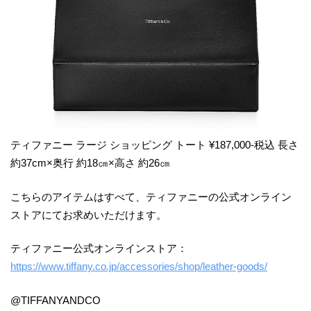
ティファニー ラージ ショッピング トート ¥187,000-税込 長さ
約37cm×奥行 約18㎝×高さ 約26㎝
こちらのアイテムはすべて、ティファニーの公式オンライン
ストアにてお求めいただけます。
ティファニー公式オンラインストア：
https://www.tiffany.co.jp/accessories/shop/leather-goods/
@TIFFANYANDCO