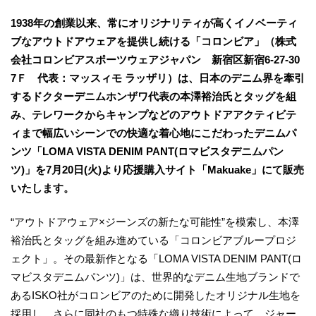
1938年の創業以来、常にオリジナリティが高くイノベーティ
ブなアウトドアウェアを提供し続ける「コロンビア」（株式
会社コロンビアスポーツウェアジャパン 新宿区新宿6-27-30
7Ｆ 代表：マッスィモ ラッザリ）は、日本のデニム界を牽引
するドクターデニムホンザワ代表の本澤裕治氏とタッグを組
み、テレワークからキャンプなどのアウトドアアクティビテ
ィまで幅広いシーンでの快適な着心地にこだわったデニムパ
ンツ「LOMA VISTA DENIM PANT(ロマビスタデニムパン
ツ)」を7月20日(火)より応援購入サイト「Makuake」にて販売
いたします。
“アウトドアウェア×ジーンズの新たな可能性”を模索し、本澤
裕治氏とタッグを組み進めている「コロンビアブループロジ
ェクト」。その最新作となる「LOMA VISTA DENIM PANT(ロ
マビスタデニムパンツ)」は、世界的なデニム生地ブランドで
あるISKO社がコロンビアのために開発したオリジナル生地を
採用し、さらに同社のもつ特殊な織り技術によって、ジャー