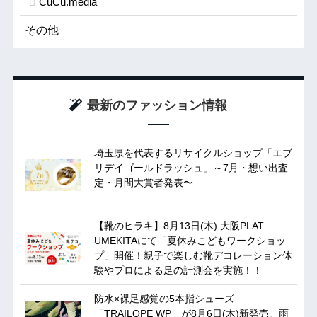
CuCu.media
その他
最新のファッション情報
埼玉県を代表するリサイクルショップ「エブ
リデイゴールドラッシュ」～7月・想い出査
定・月間大賞者発表〜
【靴のヒラキ】8月13日(木) 大阪PLAT
UMEKITAにて「夏休みこどもワークショッ
プ」開催！親子で楽しむ靴デコレーション体
験やプロによる足の計測会を実施！！
防水×裸足感覚の5本指シューズ
「TRAILOPE WP」が8月6日(木)新発売。雨