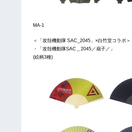
MA-1
＜「攻殻機動隊 SAC_2045」×白竹堂コラボ＞
・「攻殻機動隊SAC＿2045／扇子／」
(絵柄3種)