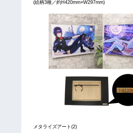
(絵柄3種／約H420mm×W297mm)
メタライズアート(2)