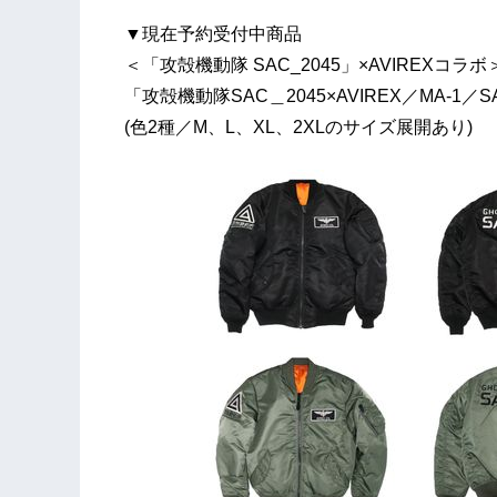
▼現在予約受付中商品
＜「攻殻機動隊 SAC_2045」×AVIREXコラボ
「攻殻機動隊SAC＿2045×AVIREX／MA-1／
(色2種／M、L、XL、2XLのサイズ展開あり)