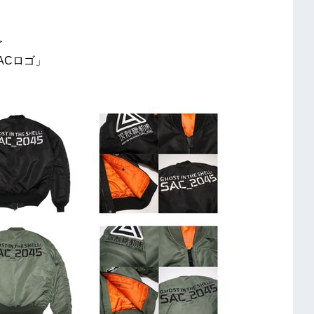
＞
SACロゴ」