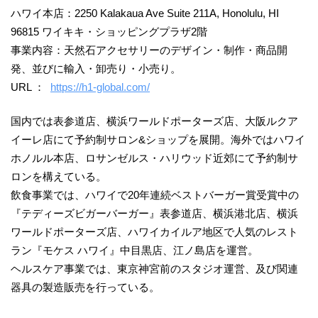
ハワイ本店：2250 Kalakaua Ave Suite 211A, Honolulu, HI
96815 ワイキキ・ショッピングプラザ2階
事業内容：天然石アクセサリーのデザイン・制作・商品開
発、並びに輸入・卸売り・小売り。
URL ：
https://h1-global.com/
国内では表参道店、横浜ワールドポーターズ店、大阪ルクア
イーレ店にて予約制サロン&ショップを展開。海外ではハワイ
ホノルル本店、ロサンゼルス・ハリウッド近郊にて予約制サ
ロンを構えている。
飲食事業では、ハワイで20年連続ベストバーガー賞受賞中の
『テディーズビガーバーガー』表参道店、横浜港北店、横浜
ワールドポーターズ店、ハワイカイルア地区で人気のレスト
ラン『モケス ハワイ』中目黒店、江ノ島店を運営。
ヘルスケア事業では、東京神宮前のスタジオ運営、及び関連
器具の製造販売を行っている。