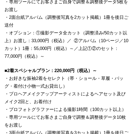
・専用ツールにてお客さまご自身で調整＆調整後データ5枚を
お渡し
・2面台紙アルバム（調整後写真を2カット掲載）1冊を後日ご
送付
・オプション：①撮影データ全カット（調整済み/50カット以
上）お渡し：33,000円（税込）／ ②アルバム（10ページ／10
カット）1冊：55,000円（税込）～／上記①②のセット：
77,000円（税込）～
■2着スペシャルプラン：220,000円（税込）～
・お好きな振袖2着をセレクト（帯・ショール・草履・バッ
グ・着付け小物一式お貸出し）
・プロヘアメイクアップアーティストによるヘアセット及び
メイク2回と、お着付け
・プロフォトグラファーによる撮影1時間（100カット以上）
・専用ツールにてお客さまご自身で調整＆調整後データ10枚
をお渡し
・3面台紙アルバム（調整後写真を3カット掲載）1冊を後日ご