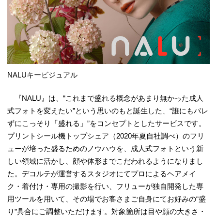
NALUキービジュアル
​ 『NALU』は、“これまで盛れる概念があまり無かった成人
式フォトを変えたい”という思いのもと誕生した、“誰にもバレ
ずにこっそり「盛れる」”をコンセプトとしたサービスです。
プリントシール機トップシェア（2020年夏自社調べ）のフリ
ューが培った盛るためのノウハウを、成人式フォトという新
しい領域に活かし、顔や体形までこだわれるようになりまし
た。デコルテが運営するスタジオにてプロによるヘアメイ
ク・着付け・専用の撮影を行い、フリューが独自開発した専
用ツールを用いて、その場でお客さまご自身にてお好みの“盛
り”具合にご調整いただけます。対象箇所は目や顔の大きさ・