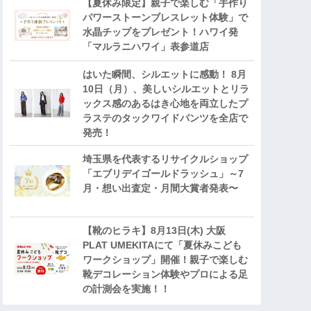
【夏休み限定】親子で楽しむ「手作り
パワーストーンブレスレット体験」で
水晶チップをプレゼント！ハワイ発
「マルラニハワイ」表参道店
はいた瞬間、シルエットに感動！ 8月
10日（月）、美しいシルエットとリラ
ックス感のあるはき心地を両立したプ
ラステのタックワイドパンツを全店で
発売！
埼玉県を代表するリサイクルショップ
「エブリデイゴールドラッシュ」～7
月・想い出査定・月間大賞者発表〜
【靴のヒラキ】8月13日(木) 大阪
PLAT UMEKITAにて「夏休みこども
ワークショップ」開催！親子で楽しむ
靴デコレーション体験やプロによる足
の計測会を実施！！