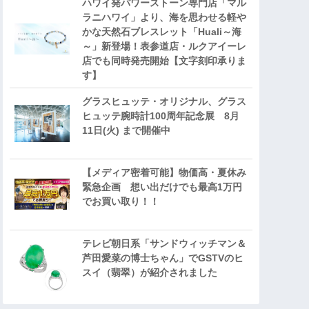
ハワイ発パワーストーン専門店「マル
ラニハワイ」より、海を思わせる軽や
かな天然石ブレスレット「Huali～海
～」新登場！表参道店・ルクアイーレ
店でも同時発売開始【文字刻印承りま
す】
グラスヒュッテ・オリジナル、グラス
ヒュッテ腕時計100周年記念展 8月
11日(火) まで開催中
【メディア密着可能】物価高・夏休み
緊急企画 想い出だけでも最高1万円
でお買い取り！！
テレビ朝日系「サンドウィッチマン＆
芦田愛菜の博士ちゃん」でGSTVのヒ
スイ（翡翠）が紹介されました