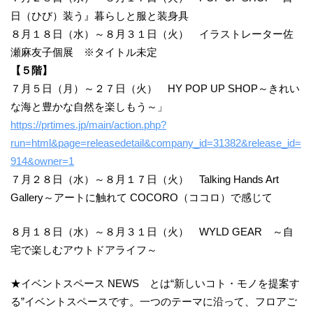
日（ひび）装う』暮らしと服と装身具
８月１８日（水）～８月３１日（火） イラストレーター佐
瀬麻友子個展 ※タイトル未定
【５階】
７月５日（月）～２７日（火） HY POP UP SHOP～きれい
な海と豊かな自然を楽しもう～」
https://prtimes.jp/main/action.php?
run=html&page=releasedetail&company_id=31382&release_id=
914&owner=1
７月２８日（水）～８月１７日（火） Talking Hands Art
Gallery～アートに触れて COCORO（ココロ）で感じて
８月１８日（水）～８月３１日（火） WYLD GEAR ～自
宅で楽しむアウトドアライフ～
★イベントスペース NEWS とは“新しいコト・モノを提案す
る”イベントスペースです。一つのテーマに沿って、フロアご