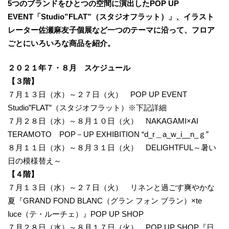
5つのブランドをひとつの空間に演出したPOP UP
EVENT「Studio”FLAT”（スタジオフラット）」、イラスト
レーター佐瀬麻友子個展など一つのテーマに沿って、フロア
ごとにいろいろな商品を紹介。
２０２１年
７・８月 スケジュール
【３階】
７月１３日（水）～２７日（火） POP UP EVENT
Studio”FLAT”（スタジオフラット）※下記詳細
７月２８日（水）～８月１０日（火） NAKAGAMI×AI
TERAMOTO POP－UP EXHIBITION “d_r＿a_w_i__n_ｇ”
８月１１日（水）～８月３１日（火） DELIGHTFUL～暑い
日の模様替え～
【４階】
７月１３日（水）～２７日（火）
リネンと過ごす爽やかな
夏『GRAND FOND BLANC（グラン フォン ブラン）×te
luce（テ・ルーチェ）』POP UP SHOP
７月２８日（水）～８月１７日（火） POP UP SHOP『日