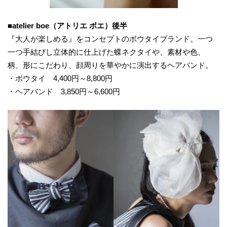
■
a
telier
boe（アトリエ ボエ）後半
『大人が楽しめる』をコンセプトのボウタイブランド。一つ
一つ手結びし立体的に仕上げた蝶ネクタイや、素材や色、
柄、形にこだわり、顔周りを華やかに演出するヘアバンド。
・ボウタイ 4,400円～8,800円
・ヘアバンド 3,850円～6,600円