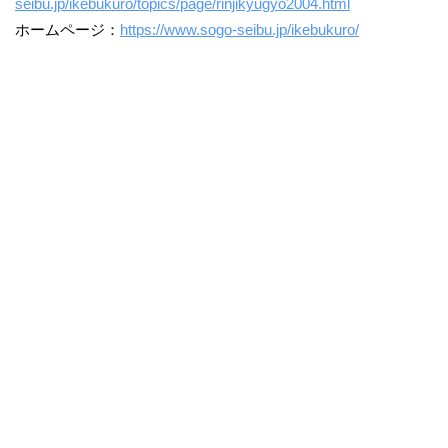
seibu.jp/ikebukuro/topics/page/rinjikyugyo2004.html
ホームページ：
https://www.sogo-seibu.jp/ikebukuro/