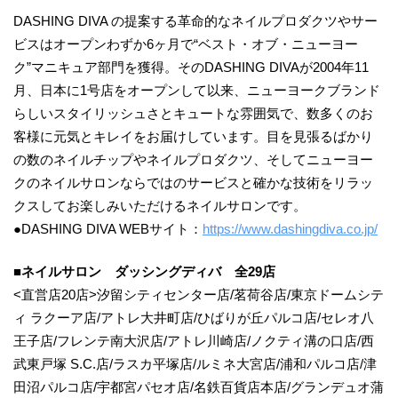
DASHING DIVA の提案する革命的なネイルプロダクツやサー
ビスはオープンわずか6ヶ月で“ベスト・オブ・ニューヨー
ク”マニキュア部門を獲得。そのDASHING DIVAが2004年11
月、日本に1号店をオープンして以来、ニューヨークブランド
らしいスタイリッシュさとキュートな雰囲気で、数多くのお
客様に元気とキレイをお届けしています。目を見張るばかり
の数のネイルチップやネイルプロダクツ、そしてニューヨー
クのネイルサロンならではのサービスと確かな技術をリラッ
クスしてお楽しみいただけるネイルサロンです。
●DASHING DIVA WEBサイト：
https://www.dashingdiva.co.jp/
■ネイルサロン ダッシングディバ 全29店
<直営店20店>汐留シティセンター店/茗荷谷店/東京ドームシテ
ィ ラクーア店/アトレ大井町店/ひばりが丘パルコ店/セレオ八
王子店/フレンテ南大沢店/アトレ川崎店/ノクティ溝の口店/西
武東戸塚 S.C.店/ラスカ平塚店/ルミネ大宮店/浦和パルコ店/津
田沼パルコ店/宇都宮パセオ店/名鉄百貨店本店/グランデュオ蒲