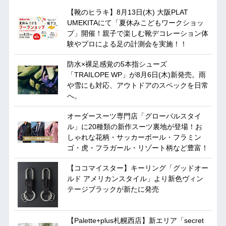
【靴のヒラキ】8月13日(木) 大阪PLAT
UMEKITAにて「夏休みこどもワークショッ
プ」開催！親子で楽しむ靴デコレーション体
験やプロによる足の計測会を実施！！
防水×裸足感覚の5本指シューズ
「TRAILOPE WP」が8月6日(木)新発売。雨
や雪にも対応、アウトドアのスペックを日常
へ。
オーダースーツ専門店「グローバルスタイ
ル」に20種類の新作スーツ裏地が登場！お
しゃれな花柄・サッカーボール・フラミン
ゴ・虎・フラガール・リゾート柄など豊富！
【ココマイスター】キーリング「グッドオー
ルド アメリカンスタイル」より新色ヴィン
テージブラックが新たに発売
【Palette+plus札幌西店】新エリア「secret