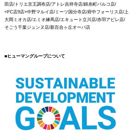
田店/トリエ京王調布店/アトレ吉祥寺店/錦糸町パルコ店/
<FC店9店>中野マルイ店/ミーツ国分寺店/府中フォーリス店/上
大岡ミオカ店/エミオ練馬店/エキュート立川店/赤羽アピレ店/
そごう千葉ジュンヌ店/新百合ヶ丘オーパ店
■ヒューマングループについて