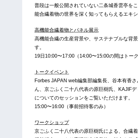
普段は一般公開されていない二条城香雲亭をこ
能合繊着物の世界を深く知ってもらえるエキシ
高機能合繊着物とパネル展示
高機能合繊の生産背景や、サステナブルな背景
す。
19日10:00〜17:00（14:00〜15:00
トークイベント
Forbes JAPAN web編集部編集長、谷
ん、京ごふく二十八代表の原巨樹氏、KAJIF
についてのセッションをご覧いただけます。
15:00〜16:00（事前招待客のみ）
ワークショップ
京ごふく二十八代表の原巨樹氏による、合繊着物