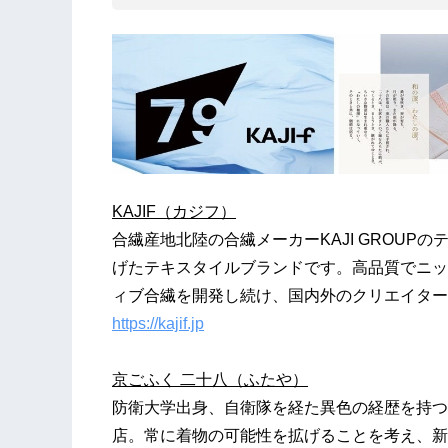
KAJIF（カジフ）
合繊産地北陸の合繊メーカーKAJI GROUP
げたテキスタイルブランドです。高品質でニッ
ィブ合繊を開発し続け、国内外のクリエイター
https://kajif.jp
京ごふく 二十八（ふたや）
防衛大学出身、自衛隊を経た異色の経歴を持つ
店。常に着物の可能性を拡げることを考え、新