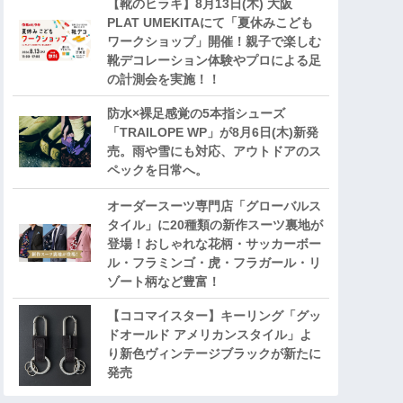
【靴のヒラキ】8月13日(木) 大阪
PLAT UMEKITAにて「夏休みこども
ワークショップ」開催！親子で楽しむ
靴デコレーション体験やプロによる足
の計測会を実施！！
防水×裸足感覚の5本指シューズ
「TRAILOPE WP」が8月6日(木)新発
売。雨や雪にも対応、アウトドアのス
ペックを日常へ。
オーダースーツ専門店「グローバルス
タイル」に20種類の新作スーツ裏地が
登場！おしゃれな花柄・サッカーボー
ル・フラミンゴ・虎・フラガール・リ
ゾート柄など豊富！
【ココマイスター】キーリング「グッ
ドオールド アメリカンスタイル」よ
り新色ヴィンテージブラックが新たに
発売