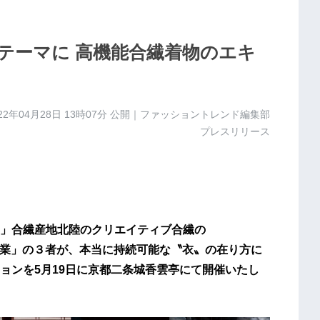
テーマに 高機能合繊着物のエキ
22年04月28日 13時07分
公開｜ファッショントレンド編集部
プレスリリース
」合繊産地北陸のクリエイティブ合繊の
カ機業」の３者が、本当に持続可能な〝衣〟の在り方に
ョンを5月19日に京都二条城香雲亭にて開催いたし