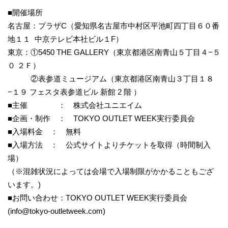
■開催場所
名古屋：プラザC（愛知県名古屋市中村区平池町四丁目６０番
地１１ 中京テレビ本社ビル１F）
東京：①5450 THE GALLERY（東京都港区南青山５丁目４−５
０ ２Ｆ）
②表参道ミュージアム（東京都港区南青山３丁目１８
−１９ フェスタ表参道ビル 新館 2 階 ）
■主催 ： 株式会社ユニエイム
■企画・制作 ： TOKYO OUTLET WEEK実行委員会
■入場料金 ： 無料
■入場方法 ： 公式サイトよりチケットを取得（時間制入
場）
（※混雑状況によっては会場で入場制限がかかることもござ
います。)
■お問い合わせ：TOKYO OUTLET WEEK実行委員会
(info@tokyo-outletweek.com)