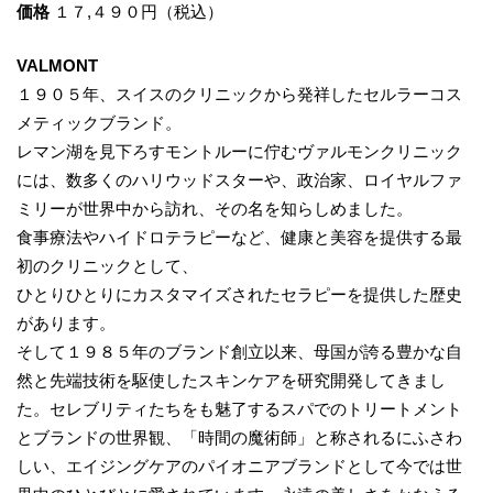
価格
１７,４９０円（税込）
VALMONT
１９０５年、スイスのクリニックから発祥したセルラーコス
メティックブランド。
レマン湖を見下ろすモントルーに佇むヴァルモンクリニック
には、数多くのハリウッドスターや、政治家、ロイヤルファ
ミリーが世界中から訪れ、その名を知らしめました。
食事療法やハイドロテラピーなど、健康と美容を提供する最
初のクリニックとして、
ひとりひとりにカスタマイズされたセラピーを提供した歴史
があります。
そして１９８５年のブランド創立以来、母国が誇る豊かな自
然と先端技術を駆使したスキンケアを研究開発してきまし
た。セレブリティたちをも魅了するスパでのトリートメント
とブランドの世界観、「時間の魔術師」と称されるにふさわ
しい、エイジングケアのパイオニアブランドとして今では世