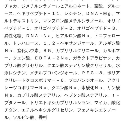
チャカ、ジメチルシラノールヒアルロネート、葉酸、グルコ
ース、ヘキサペプチド－１１、レシチン、ＤＮＡ－Ｍｇ、マ
ルトデキストリン、マンヌロン酸メチルシラノール、オリゴ
ペプチド－１、オリゴペプチド－２、オリゴペプチド－３、
異性化糖、ＤＮＡ－Ｎａ、ヒアルロン酸Ｎａ、トコフェロー
ル、トレハロース、１，２－ヘキサンジオール、アルギン酸
Ｎａ、窒化ホウ素、ＢＧ、カプリリルグリコール、カルボマ
ー、クエン酸、ＥＤＴＡ－２Ｎａ、ガラクトアラビナン、カ
プリル酸グリセリル、クエン酸ステアリン酸グリセリル、水
添レシチン、メチルプロパンジオール、ＰＥＧ－８、ポリア
クリレートクロスポリマー－６、プロパンジオール、アクリ
レーツコポリマーＮａ、クエン酸Ｎａ、水酸化Ｎａ、リン酸
Ｎａ、カプリル酸ステアリル、ヘプタン酸ステアリル、ｔ－
ブタノール、トリエトキシカプリリルシラン、マイカ、酸化
チタン、エチルヘキシルグリセリン、フェノキシエタノー
ル、ソルビン酸、香料