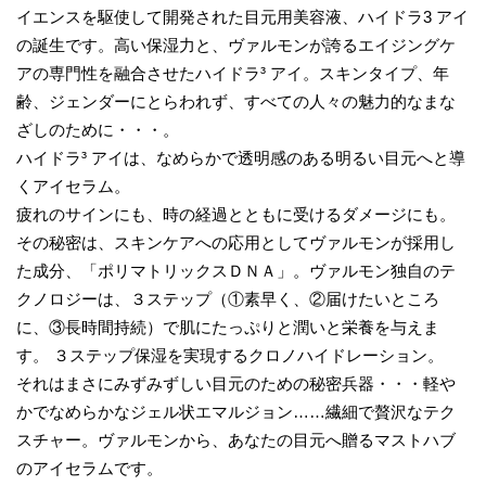
イエンスを駆使して開発された目元用美容液、ハイドラ3 アイ
の誕生です。高い保湿力と、ヴァルモンが誇るエイジングケ
アの専門性を融合させたハイドラ³ アイ。スキンタイプ、年
齢、ジェンダーにとらわれず、すべての人々の魅力的なまな
ざしのために・・・。
ハイドラ³ アイは、なめらかで透明感のある明るい目元へと導
くアイセラム。
疲れのサインにも、時の経過とともに受けるダメージにも。
その秘密は、スキンケアへの応用としてヴァルモンが採用し
た成分、「ポリマトリックスＤＮＡ」。ヴァルモン独自のテ
クノロジーは、３ステップ（①素早く、②届けたいところ
に、③長時間持続）で肌にたっぷりと潤いと栄養を与えま
す。 ３ステップ保湿を実現するクロノハイドレーション。
それはまさにみずみずしい目元のための秘密兵器・・・軽や
かでなめらかなジェル状エマルジョン……繊細で贅沢なテク
スチャー。ヴァルモンから、あなたの目元へ贈るマストハブ
のアイセラムです。