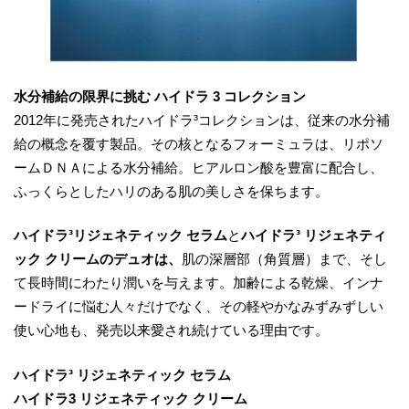
水分補給の限界に挑む ハイドラ 3 コレクション
2012年に発売されたハイドラ³コレクションは、従来の水分補
給の概念を覆す製品。その核となるフォーミュラは、リポソ
ームＤＮＡによる水分補給。ヒアルロン酸を豊富に配合し、
ふっくらとしたハリのある肌の美しさを保ちます。
ハイドラ³リジェネティック セラム
と
ハイドラ³ リジェネティ
ック クリームのデュオは、
肌の深層部（角質層）まで、そし
て長時間にわたり潤いを与えます。加齢による乾燥、インナ
ードライに悩む人々だけでなく、その軽やかなみずみずしい
使い心地も、発売以来愛され続けている理由です。
ハイドラ³ リジェネティック セラム
ハイドラ
3
リジェネティック
クリーム