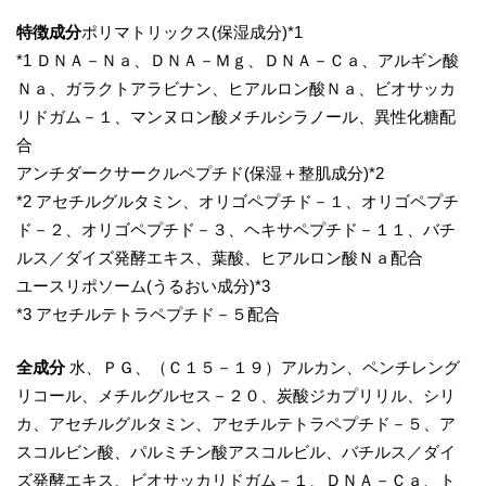
特徴
成分
ポリマトリックス(保湿成分)*1
*1 ＤＮＡ－Ｎａ、ＤＮＡ－Ｍｇ、ＤＮＡ－Ｃａ、アルギン酸
Ｎａ、ガラクトアラビナン、ヒアルロン酸Ｎａ、ビオサッカ
リドガム－１、マンヌロン酸メチルシラノール、異性化糖配
合
アンチダークサークルペプチド(保湿＋整肌成分)*2
*2 アセチルグルタミン、オリゴペプチド－１、オリゴペプチ
ド－２、オリゴペプチド－３、ヘキサペプチド－１１、バチ
ルス／ダイズ発酵エキス、葉酸、ヒアルロン酸Ｎａ配合
ユースリポソーム(うるおい成分)*3
*3 アセチルテトラペプチド－５配合
全
成分
水、ＰＧ、（Ｃ１５－１９）アルカン、ペンチレング
リコール、メチルグルセス－２０、炭酸ジカプリリル、シリ
カ、アセチルグルタミン、アセチルテトラペプチド－５、ア
スコルビン酸、パルミチン酸アスコルビル、バチルス／ダイ
ズ発酵エキス、ビオサッカリドガム－１、ＤＮＡ－Ｃａ、ト