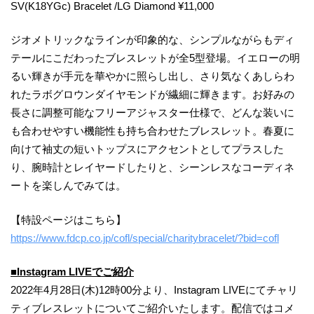
SV(K18YGc) Bracelet /LG Diamond ¥11,000
ジオメトリックなラインが印象的な、シンプルながらもディ
テールにこだわったブレスレットが全5型登場。イエローの明
るい輝きが手元を華やかに照らし出し、さり気なくあしらわ
れたラボグロウンダイヤモンドが繊細に輝きます。お好みの
長さに調整可能なフリーアジャスター仕様で、どんな装いに
も合わせやすい機能性も持ち合わせたブレスレット。春夏に
向けて袖丈の短いトップスにアクセントとしてプラスした
り、腕時計とレイヤードしたりと、シーンレスなコーディネ
ートを楽しんでみては。
【特設ページはこちら】
https://www.fdcp.co.jp/cofl/special/charitybracelet/?bid=cofl
■Instagram LIVEでご紹介
2022年4月28日(木)12時00分より、Instagram LIVEにてチャリ
ティブレスレットについてご紹介いたします。配信ではコメ