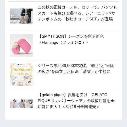
この秋の正解コーデを、セットで。パンツも
スカートも気分で選べる、シアーニット×サ
テンボトムの「秋映えコーデSET」が登場
【SMYTHSON】シーズンを彩る新色
〈Flamingo（フラミンゴ）〉
シリーズ累計36,000本突破。“軽さ”と“日陰
の広さ”を両立した日傘「晴雫」が半額に
【gelato pique】反響を受け「GELATO
PIQUE リカバリーウェア」の取扱店舗を全
店舗に拡大！＜8月19日全国発売＞