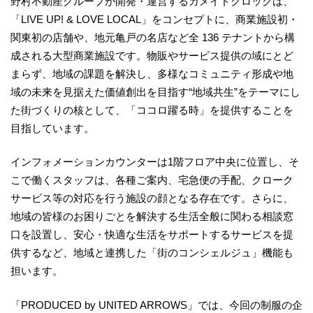
野村不動産グループが開発・運営するカメイドクロックは、
「LIVE UP! & LOVE LOCAL」をコンセプトに、商業施設初・
関東初の店舗や、地元亀戸の名店など全 136 テナントから構
成される大型商業施設です。物販やサービス提供の域にとど
まらず、地域の課題を解決し、多様なコミュニティ形成や地
域の未来を見据えた価値創出を目指す“地域共生”をテーマにし
た街づくりの核として、「ココロ躍る時」を提供することを
目指しています。
インフォメーションカウンターは1階フロア中央に位置し、そ
こで働くスタッフは、各種ご案内、宅急便の手配、クローク
サービス等の対応を行う施設の顔となる存在です。さらに、
地域の皆様のお困りごとを解決する生活全般に関わる相談窓
口を設置し、安心・快適な生活をサポートするサービスを提
供するなど、地域と連携した「街のコンシェルジュ」機能も
担います。
「PRODUCED by UNITED ARROWS」では、今回の制服の企