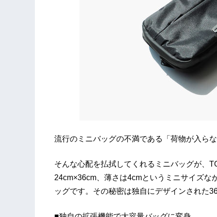
流行のミニバッグの不満である「荷物が入らな
そんな心配を払拭してくれるミニバッグが、TORITE
24cm×36cm、薄さは4cmというミニサイズ
ッグです。その秘密は独自にデザインされた3
■独自の拡張機能で大容量バッグに変身