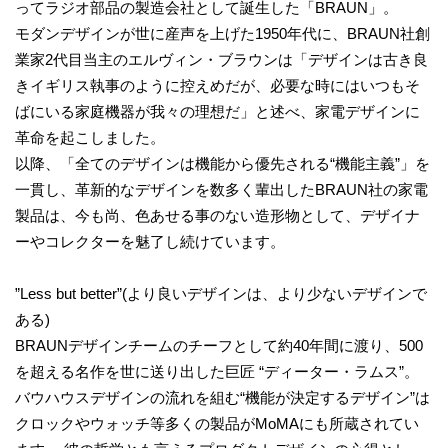
ってラジオ部品の製造会社として誕生した「BRAUN」。
モダンデザインが世に産声を上げた1950年代に、BRAUN社創
業家2代目当主のエルヴィン・ブラウンは「デザインは古き良
きイギリス執事のように控えめだが、必要な時にはいつもそ
ばにいる家庭機器が我々の理想だ」と述べ、家電デザインに
革命を起こしました。
以降、「全てのデザインは機能から優先される“機能主義”」を
一貫し、革新的なデザインを数多く輩出したBRAUN社の家電
製品は、今も尚、色あせる事のない造形物として、デザイナ
ーやコレクターを魅了し続けています。
”Less but better”(より良いデザインは、より少ないデザインで
ある)
BRAUNデザインチームのチーフとして約40年間に渡り、500
を超える名作を世に送り出した巨匠 “ディーター・ラムス”。
バウハウスデザインの流れを組む“機能が決定するデザイン”は
クロックやウォッチ等多くの製品がMoMAにも所蔵されてい