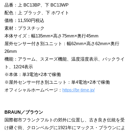
品番：上 BC13BP、下 BC13WP
配色：上 ブラック、下 ホワイト
価格：11,550円税込
素材：プラスチック
本体サイズ：幅135mm×高さ75mm×奥行45mm
屋外センサー付き別ユニット：幅62mm×高さ62mm×奥行
26mm
機能：アラーム、スヌーズ機能、温度湿度表示、バックライ
ト、12/24表示
※本体：単3電池×2本で稼働
※屋外センサー付き別ユニット：単4電池×2本で稼働
オフィシャルホームページ：
https://br-time.jp/
BRAUN／ブラウン
国際都市フランクフルトの郊外に位置し、古き良き伝統を受
け継ぐ街、クロンベルグに1921年にマックス・ブラウンによ