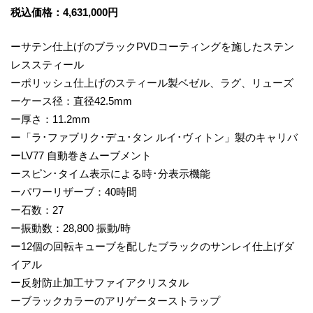
税込価格：4,631,000円
ーサテン仕上げのブラックPVDコーティングを施したステン
レススティール
ーポリッシュ仕上げのスティール製ベゼル、ラグ、リューズ
ーケース径：直径42.5mm
ー厚さ：11.2mm
ー「ラ･ファブリク･デュ･タン ルイ･ヴィトン」製のキャリバ
ーLV77 自動巻きムーブメント
ースピン･タイム表示による時･分表示機能
ーパワーリザーブ：40時間
ー石数：27
ー振動数：28,800 振動/時
ー12個の回転キューブを配したブラックのサンレイ仕上げダ
イアル
ー反射防止加工サファイアクリスタル
ーブラックカラーのアリゲーターストラップ