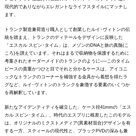
現代的でありながらエレガントなライフスタイルにマッチし
ます。
トランク製造兼荷造り職人として創業したルイ･ヴィトンの伝
統を踏まえ、トランクのディテールをデザインに反映した
「エスカル スピン･タイム」は、メゾンのDNAと旅の真髄(こ
ころ)を讃えています。それはまるで収納物を保護するために
考案されたオーダーメイドのトランクのように──このタイム
ピースの貴重かつひと目でそれと分かるケースは、アイコニ
ックなトランクのコーナーを補強する金具から着想を得たラ
グなど、ルイ･ヴィトンのトランクを象徴する要素のいくつか
を再解釈しています。
新たなアイデンティティを確立した、ケース径41mmの「エス
カル スピン･タイム」。時代のエスプリに根差したこのモデル
は、オリジナルのミクストメディア(異素材混合)デザインを有
する一方、スティールの現代性と、ブラックPVDの深みも兼