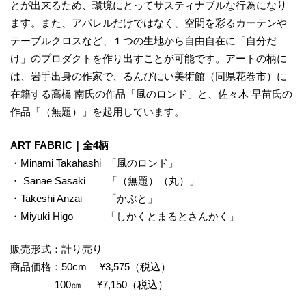
とが出来るため、環境にとってサスティナブルな行為になり
ます。また、アパレルだけではなく、空間を彩るカーテンや
テーブルクロスなど、１つの生地から自由自在に「自分だ
け」のプロダクトを作り出すことが可能です。アートの柄に
は、岩手出身の作家で、るんびにい美術館（同県花巻市）に
在籍する高橋 南氏の作品「風のロンド」と、佐々木 早苗氏の
作品「（無題）」を起用しています。
ART FABRIC｜全4柄
・Minami Takahashi 「風のロンド」
・ Sanae Sasaki 「（無題）（丸）」
・Takeshi Anzai 「かぶと」
・Miyuki Higo 「しかくとまるとさんかく」
販売形式：計り売り
商品価格：50cm ¥3,575（税込）
100㎝ ¥7,150（税込）