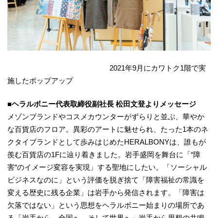
2021年9月にカワトク1階で実
施したポップアップ
■ヘラルボニー代表取締役副社長 松田文登よりメッセージ
メゾンブランドやコスメカウンターがずらりと並ぶ、華やか
な百貨店のフロア。異彩のアートに魅せられ、たった1本のネ
クタイブランドとして歩みはじめたHERALBONYは、誰もが
羨む百貨店の1Fに辿り着きました。岩手盛岡を舞台に「“障
害“のイメージ変容を実現」する聖地にしたい。「ソーシャル
ビジネスなのに」という評価を脱ぎ捨て「障害福祉の常識を
変える歴史に残る企業」は岩手から発信されます。「障害は
欠落ではない」という思想をヘラルボニー始まりの場所であ
る「岩手から、全国へ、そして世界へ」岩手から思想の共鳴