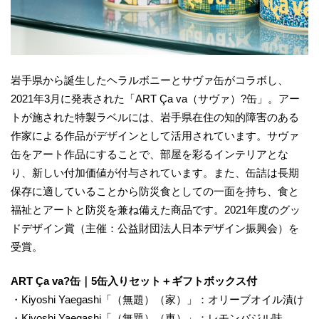
岩手県から誕生したヘラルボニーとサヴァ缶がコラボし、
2021年3月に発表された「ART Ça va（サヴァ）?缶」。アー
トが施された特製ラベルには、岩手県在住の知的障害のある
作家による作品がデザインとして活用されています。サヴァ
缶をアート作品にすることで、部屋を彩るインテリアとな
り、新しい付加価値が付与されています。また、缶詰は長期
保存に適していることから防災食としての一面を持ち、食と
福祉とアートと防災を兼ね備えた商品です。2021年度のグッ
ドデザイン賞（主催：公益財団法人日本デザイン振興会）を
受賞。
ART Ça va?缶｜5缶入りセット＋ギフトボックス付
・Kiyoshi Yaegashi「（無題）（家）」：オリーブオイル漬け
・Kiyoshi Yaegashi「（無題）（車）」：レモンバジル味