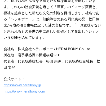
ど、福祉領域の拡張を見据えた多様な事業を展開していま
す。これらの社会実装を通じて「障害」のイメージ変容と、
福祉を起点とした新たな文化の創造を目指します。社名であ
る「ヘラルボニー」は、知的障害のある両代表の兄・松⽥翔
太が7歳の頃⾃由帳に記した謎の⾔葉です。「⼀⾒意味がない
と思われるものを世の中に新しい価値として創出したい」と
いう意味を込めています。
会社名：株式会社ヘラルボニー / HERALBONY Co.,Ltd.
所在地：岩手県盛岡市開運橋通2-38
代表者：代表取締役社長 松田 崇弥、代表取締役副社長 松
田 文登
公式サイト：
https://www.heralbony.jp
https://www.heralbony.com