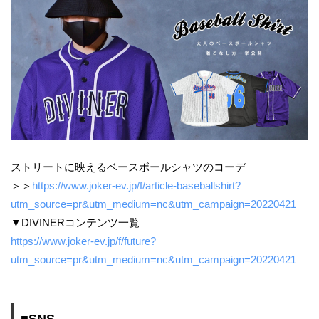
ストリートに映えるベースボールシャツのコーデ
＞＞
https://www.joker-ev.jp/f/article-baseballshirt?
utm_source=pr&utm_medium=nc&utm_campaign=20220421
▼DIVINERコンテンツ一覧
https://www.joker-ev.jp/f/future?
utm_source=pr&utm_medium=nc&utm_campaign=20220421
■SNS