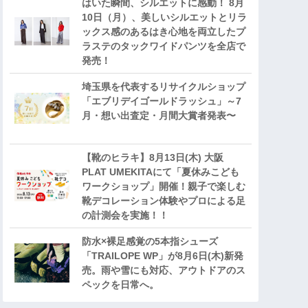
はいた瞬間、シルエットに感動！ 8月
10日（月）、美しいシルエットとリラ
ックス感のあるはき心地を両立したプ
ラステのタックワイドパンツを全店で
発売！
埼玉県を代表するリサイクルショップ
「エブリデイゴールドラッシュ」～7
月・想い出査定・月間大賞者発表〜
【靴のヒラキ】8月13日(木) 大阪
PLAT UMEKITAにて「夏休みこども
ワークショップ」開催！親子で楽しむ
靴デコレーション体験やプロによる足
の計測会を実施！！
防水×裸足感覚の5本指シューズ
「TRAILOPE WP」が8月6日(木)新発
売。雨や雪にも対応、アウトドアのス
ペックを日常へ。