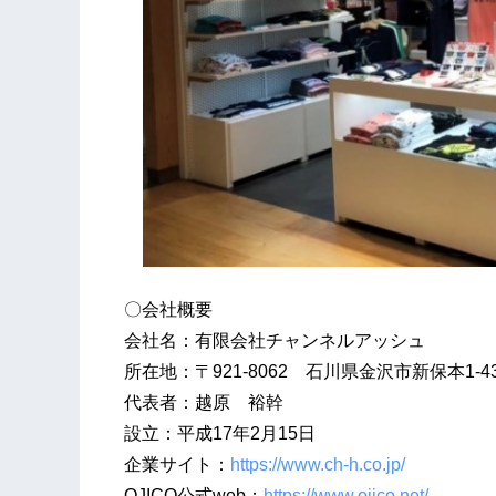
〇会社概要
会社名：有限会社チャンネルアッシュ
所在地：〒921-8062 石川県金沢市新保本1-43
代表者：越原 裕幹
設立：平成17年2月15日
企業サイト：
https://www.ch-h.co.jp/
OJICO公式web：
https://www.ojico.net/