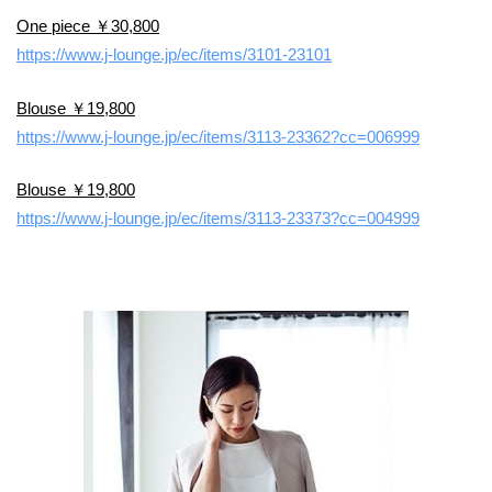
One piece ￥30,800
https://www.j-lounge.jp/ec/items/3101-23101
​Blouse ￥19,800
https://www.j-lounge.jp/ec/items/3113-23362?cc=006999
Blouse ￥19,800
https://www.j-lounge.jp/ec/items/3113-23373?cc=004999