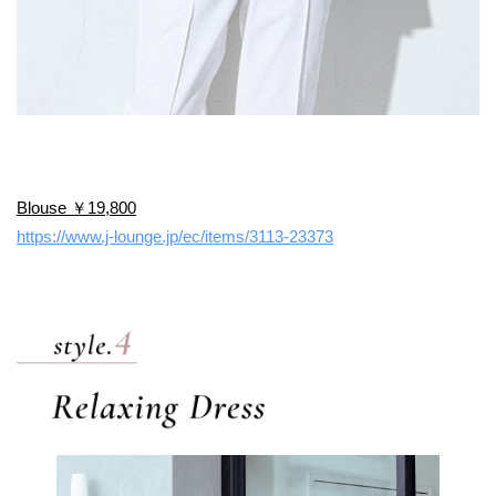
Blouse ￥19,800
https://www.j-lounge.jp/ec/items/3113-23373