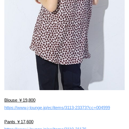
Blouse ￥19,800
https://www.j-lounge.jp/ec/items/3113-23373?cc=004999
Pants ￥17,600