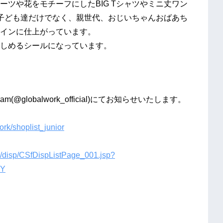
ツや花をモチーフにしたBIG Tシャツやミニ丈ワン
子ども達だけでなく、親世代、おじいちゃんおばあち
インに仕上がっています。
しめるシールになっています。
balwork_official)にてお知らせいたします。
ork/shoplist_junior
k/disp/CSfDispListPage_001.jsp?
NY