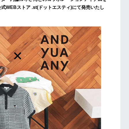
式WEBストア .st(ドットエスティ)にて発売いたし