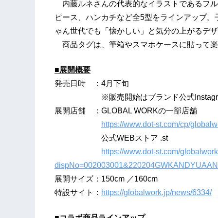
内藤ルネさんの代表的なイラストであるフルー
ピース、ハンカチなど全5型をラインアップ。
ゃん世代でも「懐かしい」と気分の上がるデザ
商品タグは、筆箱やスマホケースに貼って楽
■展開概要
発売日時 ：4月下旬
※販売開始はブランド公式Instagram(@glo
展開店舗 ：GLOBAL WORKの一部店舗
https://www.dot-st.com/cp/globalw
公式WEBストア .st
https://www.dot-st.com/globalwor
dispNo=002003001&220204GWKANDYUAA
展開サイズ：150cm ／160cm
特設サイト：
https://globalwork.jp/news/6334/
■コラボ商品ラインアップ