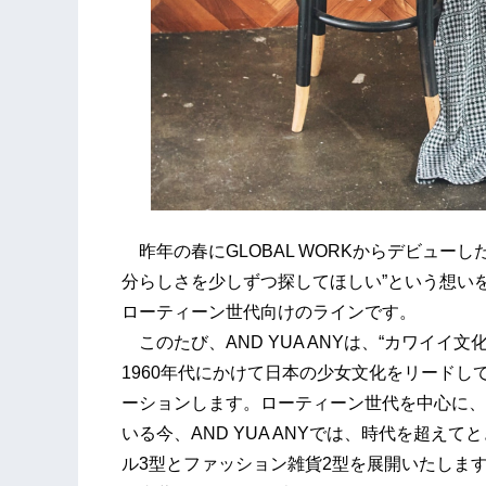
昨年の春にGLOBAL WORKからデビューした
分らしさを少しずつ探してほしい”という想い
ローティーン世代向けのラインです。
このたび、AND YUA ANYは、“カワイイ文化の生み
1960年代にかけて日本の少女文化をリード
ーションします。ローティーン世代を中心に、
いる今、AND YUA ANYでは、時代を超え
ル3型とファッション雑貨2型を展開いたしま