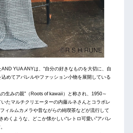
AND YUA ANYは、“自分の好きなものを大切に、自
を込めてアパレルやファッション小物を展開している
の親”（Roots of kawaii）と称され、1950～
していたマルチクリエーターの内藤ルネさんとコラボレ
フィルムカメラや昔ながらの純喫茶などが流行して
てときめくような、どこか懐かしい“レトロ可愛い”アパレ
す。