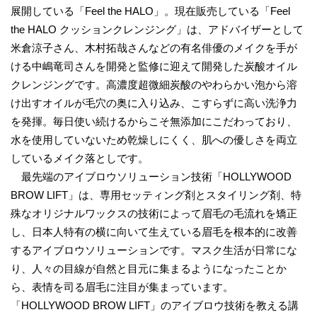
展開している「Feel the HALO」。現在販売している「Feel
the HALO クッションクレンジング」は、アドバイザーとして
米倉涼子さん、木村拓哉さんなどの有名俳優のメイクを手が
ける中嶋竜司さんを開発と監修に迎えて開発した炭酸オイル
クレンジングです。高濃度超微細炭酸のやわらかい泡から溶
け出すオイルが毛穴の奥に入り込み、こすらずに高い洗浄力
を発揮。毎日使い続けるからこそ無添加にこだわっており、
水を使用していないため乾燥しにくく、肌への優しさを両立
しているメイク落としです。
最先端のアイブロウソリューション技術「HOLLYWOOD
BROW LIFT」は、専用セッティング剤とスタイリング剤、特
殊なオリジナルワックスの技術によって眉毛の毛流れを矯正
し、日本人特有の横に向いて生えている眉毛を根本的に改善
するアイブロウソリューションです。マスク生活が日常にな
り、人々の目線が自然と目元に集まるようになったことか
ら、表情を司る眉毛に注目が集まっています。
「HOLLYWOOD BROW LIFT」のアイブロウ技術を教える講