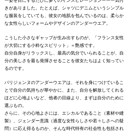
ー姿を目にするたびに多くのインスピレーションーーー気付
きがありました。たとえば、シャツにデニムというシンプル
な服装をしていても、彼女の地肌を包んでいるのは、柔らか
な女性らしいフォームやデザインのアンダーウエア。
こうした小さなギャップが生み出すものが、「フランス女性
が大切にする小粋なスピリット」＝艶感です。
自分自身がリラックスし、最高の気分でいられることが、自
分の美しさを最も発揮させることを彼女たちはよく知ってい
るのです。
パリジェンヌのアンダーウエアは、それを身につけているこ
とで自分の気持ちが華やかに、また、自分を解放してくれる
ほどに心地よいなど、他者の目線より、まずは自分のために
選ぶもの。
さらに、その心地よさには、エシカルであること（素材や縫
製）、ジェンダー意識（過度な女性らしさや若々しさへの疑
問）に応え得るものか、そんな時代特有の社会性も包括され