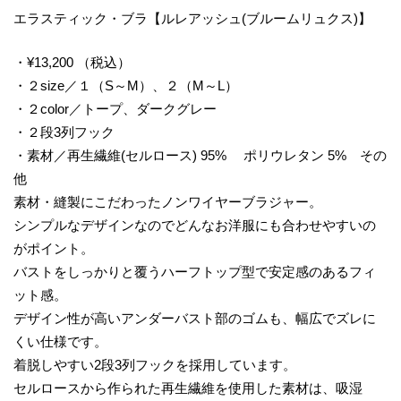
エラスティック・ブラ【ルレアッシュ(ブルームリュクス)】
・¥13,200 （税込）
・２size／１（S～M）、２（M～L）
・２color／トープ、ダークグレー
・２段3列フック
・素材／再生繊維(セルロース) 95% ポリウレタン 5% その
他
素材・縫製にこだわったノンワイヤーブラジャー。
シンプルなデザインなのでどんなお洋服にも合わせやすいの
がポイント。
バストをしっかりと覆うハーフトップ型で安定感のあるフィ
ット感。
デザイン性が高いアンダーバスト部のゴムも、幅広でズレに
くい仕様です。
着脱しやすい2段3列フックを採用しています。
セルロースから作られた再生繊維を使用した素材は、吸湿