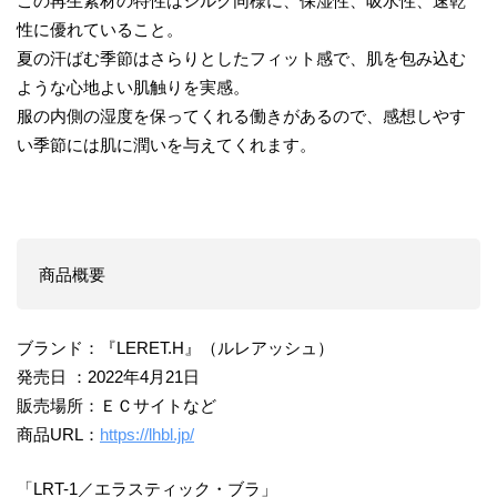
この再生素材の特性はシルク同様に、保湿性、吸水性、速乾
性に優れていること。
夏の汗ばむ季節はさらりとしたフィット感で、肌を包み込む
ような心地よい肌触りを実感。
服の内側の湿度を保ってくれる働きがあるので、感想しやす
い季節には肌に潤いを与えてくれます。
商品概要
ブランド：『LERET.H』（ルレアッシュ）
発売日 ：2022年4月21日
販売場所：ＥＣサイトなど
商品URL：
https://lhbl.jp/
「LRT-1／エラスティック・ブラ」