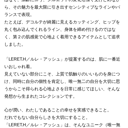
ら、その魅力を最大限に引き出すセンシティブなラインやバ
ランスで表現。
たとえば、デコルテが綺麗に見えるカッティング、ヒップを
丸く包み込んでくれるライン、身体を締め付けるのではな
く、第２の肌感覚で心地よく着用できるアイテムとして追求
しました。
「LERET.H／ルレ・アッシュ」が提案するのは、肌に一番近
いおしゃれ着。
見えていない部分にこそ、上質で肌触りのいいものを身につ
け、同時に自分の個性を肯定し、唯一無二の自分を大切に思
うからこそ得られる心地よさを日常に感じてほしい、そんな
発想から生まれたコレクションです。
心が潤い、わたしであることの幸せを実感できること。
だれでもない自分らしさを大切にすること。
「LERET.H／ルレ・アッシュ」は、そんなユニーク（唯一無