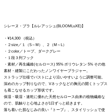
シレーヌ・ブラ【ルレアッシュ(BLOOMLuXE)】
・¥14,300 （税込）
・２size／１（S～M）、２（M～L）
・２color／トープ、ダークグレー
・１段３列フック
・素材／再生繊維(セルロース) 95% ポリウレタン 5% その他
素材・縫製にこだわったノンワイヤーブラジャー。
ストラップ仕様でバストにより沿いやすいように調整可能。
深めのカップ刳りなので、Vネックなどの胸元の開くトップス
も着こなせるカップ形状です。
保湿・吸湿・速乾に優れた天然セルロース由来の植物繊維な
ので、肌触りと心地よさが1日ずっと続きます。
落ち着いた肌なじみの良い『トープ』、スタイリッシュで使