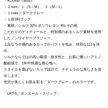
・¥19,800（税込）
・２size／１（S～M）、２（M～L）
・１color／ダークグレー
・１段3列フック
・素材／シルク 92% ポリウレタン 8% その他
こだわりのディティールと、特別感のあるシルク素材を使用
したノンワイヤーブラジャー。
上品なつや感のあるカップがバストを包み、特別な1日を演
出。
シルクならではの高い吸湿・放水性と、お肌に優しいアミノ
酸組成で、1年中快適な着心地へ。
スタイルを選ばないカップ設計で、ナチュラルな美しさを演
出します。
光沢が美しくお肌を彩る『ダークグレー』のカラーです。
「LRT-6／ボンヌール・スリップ」