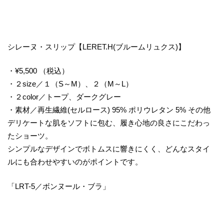
シレーヌ・スリップ【LERET.H(ブルームリュクス)】
・¥5,500 （税込）
・２size／１（S～M）、２（M～L）
・２color／トープ、ダークグレー
・素材／再生繊維(セルロース) 95% ポリウレタン 5% その他
デリケートな肌をソフトに包む、履き心地の良さにこだわっ
たショーツ。
シンプルなデザインでボトムスに響きにくく、どんなスタイ
ルにも合わせやすいのがポイントです。
「LRT-5／ボンヌール・ブラ」