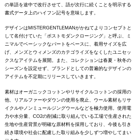
の単語を途中で改行させて、語が次行に続くことを明示する
書式データ上のハイフン記号を意味します。
デザインはMISTERGENTLEMANがかねてよりコンセプトと
して名付けていた「ポストモダンクロージング」と呼ぶ、ミ
ニマルでベーシックなパートをベースに、着用サイズを広
げ、メンズとウィメンズのカテゴライズをなくしたユニセッ
クスなアイテムを展開。また、コレクションは春夏・秋冬の
シーズンを設定せず、ブランドとしての普遍的なデザインの
アイテムを不定期にリリースしていきます。
素材はオーガニックコットンやリサイクルコットンの採用の
他、リアルファーやダウンの使用を廃止、ウール素材もリサ
イクルやノンミュールジングウールなどを極力使用。使用電
力や水分量、CO2の削減に取り組んでいる工場で生産された
生地や生産背景が明確な原材料を採用しており、今後も引き
続き環境や社会に配慮した取り組みを少しずつ増やしてまい