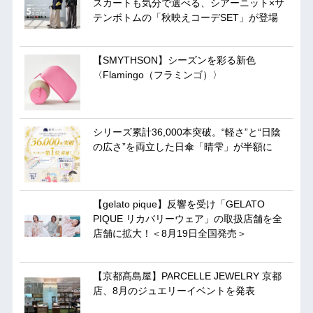
スカートも気分で選べる、シアーニット×サ
テンボトムの「秋映えコーデSET」が登場
【SMYTHSON】シーズンを彩る新色
〈Flamingo（フラミンゴ）〉
シリーズ累計36,000本突破。“軽さ”と“日陰
の広さ”を両立した日傘「晴雫」が半額に
【gelato pique】反響を受け「GELATO
PIQUE リカバリーウェア」の取扱店舗を全
店舗に拡大！＜8月19日全国発売＞
【京都髙島屋】PARCELLE JEWELRY 京都
店、8月のジュエリーイベントを発表