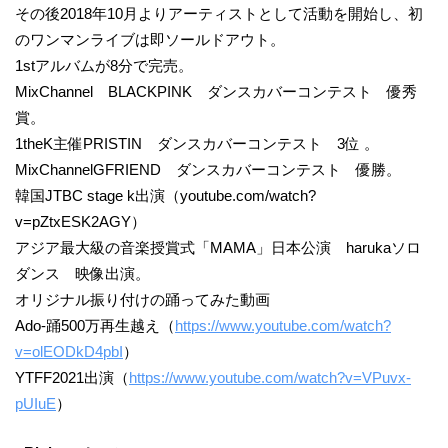
その後2018年10月よりアーティストとして活動を開始し、初
のワンマンライブは即ソールドアウト。
1stアルバムが8分で完売。
MixChannel BLACKPINK ダンスカバーコンテスト 優秀
賞。
1theK主催PRISTIN ダンスカバーコンテスト 3位 。
MixChannelGFRIEND ダンスカバーコンテスト 優勝。
韓国JTBC stage k出演（youtube.com/watch?
v=pZtxESK2AGY）
アジア最大級の音楽授賞式「MAMA」日本公演 harukaソロ
ダンス 映像出演。
オリジナル振り付けの踊ってみた動画
Ado-踊500万再生越え（
https://www.youtube.com/watch?
v=olEODkD4pbI
）
YTFF2021出演（
https://www.youtube.com/watch?v=VPuvx-
pUIuE
）