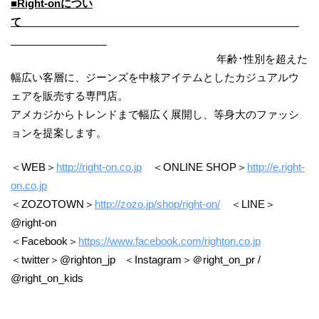
■Right-onについ
て
年齢･性別を超えた
幅広い客層に、ジーンズを中核アイテムとしたカジュアルウ
ェアを販売する専門店。
アメカジからトレンドまで幅広く展開し、等身大のファッシ
ョンを提案します。
＜WEB＞
http://right-on.co.jp
＜ONLINE SHOP＞
http://e.right-
on.co.jp
＜ZOZOTOWN＞
http://zozo.jp/shop/right-on/
＜LINE＞
@right-on
＜Facebook＞
https://www.facebook.com/righton.co.jp
＜twitter＞@righton_jp ＜Instagram＞＠right_on_pr /
@right_on_kids