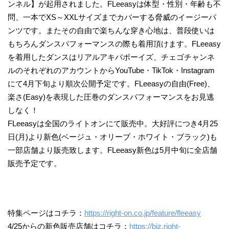
ンネル】が起用されました。FLeeasyは体型・性別・年齢も不
問、一本でXS～XXLサイズまでカバーする脅威のイージーパ
ンツです。またその自由で楽ちんな穿き心地は、普段使いは
もちろんダンスパフォーマンスの際も着用頂けます。FLeeasy
を着用したダンスはリアルアキバボーイズ、チェゴチャンネ
ルのそれぞれのアカウントからYouTube・TikTok・Instagram
にて4月下旬より順次公開予定です。FLeeasyの自由(Free)、
楽さ(Easy)を表現した圧巻のダンスパフォーマンスをお見逃
しなく！
FLeeasyは全国のライトオンにて販売中。大好評につき4月25
日(月)より新色(ベージュ・オリーブ・ホワイト・ブラック)も
一部店舗より販売致します。FLeeasy新色は5月中旬に全店舗
販売予定です。
特集ページはコチラ：
https://right-on.co.jp/feature/fleeasy
4/25からの新色販売店舗はコチラ：
https://biz.right-