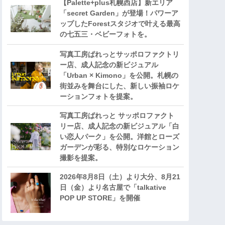
【Palette+plus札幌西店】新エリア
「secret Garden」が登場！パワーア
ップしたForestスタジオで叶える最高
の七五三・ベビーフォトを。
写真工房ぱれっとサッポロファクトリ
ー店、成人記念の新ビジュアル
「Urban × Kimono」を公開。札幌の
街並みを舞台にした、新しい振袖ロケ
ーションフォトを提案。
写真工房ぱれっと サッポロファクト
リー店、成人記念の新ビジュアル「白
い恋人パーク」を公開。洋館とローズ
ガーデンが彩る、特別なロケーション
撮影を提案。
2026年8月8日（土）より大分、8月21
日（金）より名古屋で「talkative
POP UP STORE」を開催