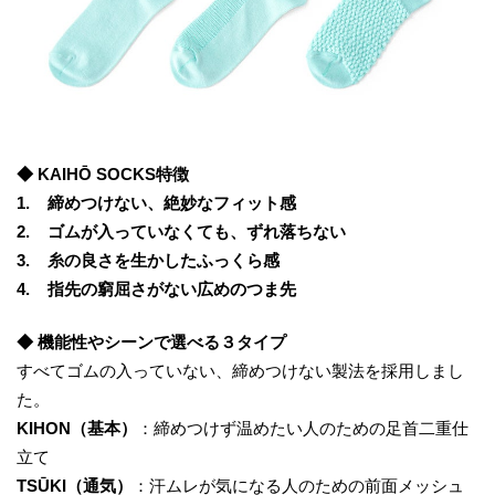
◆ KAIHŌ SOCKS特徴
1. 締めつけない、絶妙なフィット感
2. ゴムが入っていなくても、ずれ落ちない
3. 糸の良さを生かしたふっくら感
4. 指先の窮屈さがない広めのつま先
◆ 機能性やシーンで選べる３タイプ
すべてゴムの入っていない、締めつけない製法を採用しまし
た。
KIHON（基本）
：締めつけず温めたい人のための足首二重仕
立て
TSŪKI（通気）
：汗ムレが気になる人のための前面メッシュ