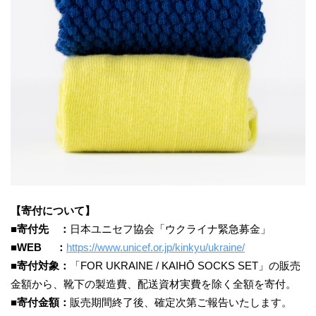
【寄付について】
■寄付先 ：
日本ユニセフ協会「ウクライナ緊急募金」
■WEB ：
https://www.unicef.or.jp/kinkyu/ukraine/
■寄付対象：
「FOR UKRAINE / KAIHŌ SOCKS SET」の販売
金額から、靴下の製造費、配送資材実費を除く全額を寄付。
■寄付金額：
販売期間終了後、確定次第ご報告いたします。