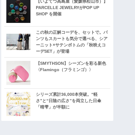
【いよてつ髙島屋（愛媛県松山市）】
PARCELLE JEWELRYがPOP UP
SHOP を開催
この秋の正解コーデを、セットで。パ
ンツもスカートも気分で選べる、シア
ーニット×サテンボトムの「秋映えコ
ーデSET」が登場
【SMYTHSON】シーズンを彩る新色
〈Flamingo（フラミンゴ）〉
シリーズ累計36,000本突破。“軽
さ”と“日陰の広さ”を両立した日傘
「晴雫」が半額に