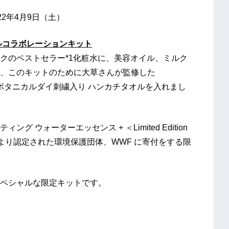
2年4月9日（土）
ルコラボレーションキット
クのベストセラー*1化粧水に、美容オイル、ミルク
、このキットのために大草さんが監修した
コットン ボタニカルダイ刺繍入り ハンカチタオルを入れまし
ウォーターエッセンス + ＜Limited Edition
anet＞により認定された環境保護団体、WWF に寄付をする限
ペシャルな限定キットです。