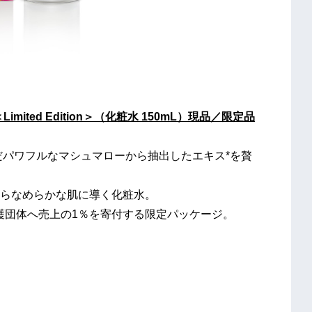
ited Edition＞（化粧水 150mL）現品／限定品
だパワフルなマシュマローから抽出したエキス*を贅
らなめらかな肌に導く化粧水。
た環境保護団体へ売上の1％を寄付する限定パッケージ。