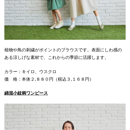
植物や鳥の刺繍がポイントのブラウスです。表面にしわ感の
ある涼しげな素材で、これからの季節に活躍します。
カラー：キイロ、ウスクロ
価 格：本体２,８８０円（税込３,１６８円）
綿混小紋柄ワンピース