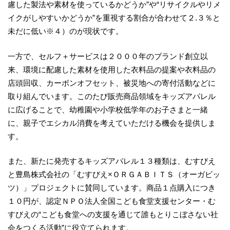
慮した製法や素材を使っているかどうか”や“リサイクルやリメ
イクがしやすいかどうか”を重視する割合が合わせて２.３％と
未だに低い※４）のが現状です。
一方で、セルフ＋サービスは２０００年のブランド創立以
来、環境に配慮した素材を使用した衣料品の提案や衣料品の
店頭回収、カーボンオフセット、被災地への寄付活動などに
取り組んでいます。このたび販売商品領域をキッズアパレル
に広げることで、幼稚園や小学校低学年のお子さまと一緒
に、親子でエシカル消費を考えていただける機会を提供しま
す。
また、新たに発売するキッズアパレル１３種類は、むすびえ
と豊島株式会社の「むすびえ×ＯＲＧＡＢＩＴＳ（オーガビッ
ツ）」プロジェクトに賛同しています。商品１点購入につき
１０円が、認定ＮＰＯ法人全国こども食堂支援センター・む
すびえの“こども食堂への支援を通じて誰もとりこぼさない社
会をつくる活動”に役立てられます。