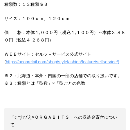
種類数：１３種類※３
サイズ：１００ｃｍ、１２０ｃｍ
価 格：本体１,０００円（税込１,１００円）～本体３,８８
０円（税込４,２６８円）
ＷＥＢサイト：セルフ＋サービス公式サイト
(
https://aeonretail.com/shop/stylefashion/feature/selfservice/)
※２：北海道・本州・四国の一部の店舗での取り扱いです。
※３：種類とは「型数」×「型ごとの色数」
「むすびえ×ＯＲＧＡＢＩＴＳ」への収益金寄付につい
て