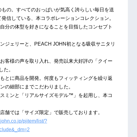
のもの。すべてのおっぱいが気高く誇らしい毎日を送
て発信している、本コラボレーションコレクション。
自分の体型を好きになることを目指したコンセプト
ジェリーと、PEACH JOHN初となる吸収サニタリ
お客様の声を取り入れ、発売以来大好評の「クイー
した。
もとに商品を開発。何度もフィッティングを繰り返
ンの細部にまでこだわりました。
スミンと「リアルサイズモデル™」を起用し、本コ
店舗では「サイズ限定」で販売しております。
ohn.co.jp/pjitem/list/?
nclude&_dm=2