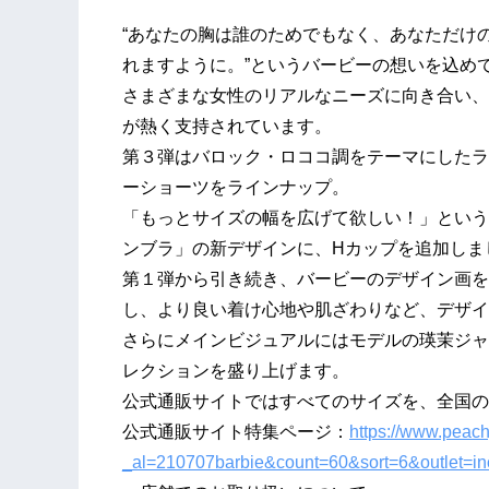
“あなたの胸は誰のためでもなく、あなただけ
れますように。”というバービーの想いを込め
さまざまな女性のリアルなニーズに向き合い、
が熱く支持されています。
第３弾はバロック・ロココ調をテーマにしたラン
ーショーツをラインナップ。
「もっとサイズの幅を広げて欲しい！」という
ンブラ」の新デザインに、Hカップを追加しま
第１弾から引き続き、バービーのデザイン画を
し、より良い着け心地や肌ざわりなど、デザイ
さらにメインビジュアルにはモデルの瑛茉ジャ
レクションを盛り上げます。
公式通販サイトではすべてのサイズを、全国の
公式通販サイト特集ページ：
https://www.peachj
_al=210707barbie&count=60&sort=6&outlet=i