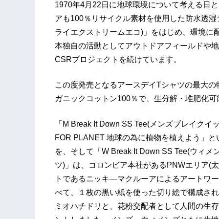
1970年4月22日に地球環境について考える日と
アも100％リサイクル素材を使用した防水透湿テク
ライエクストリームエコ)」をはじめ、環境に
本独自の活動としてアウトドアフィールドや地
CSRプロジェクトを続けています。
この度発売となるアースデイTシャツの最大の
ガニックコットン100％で、生分解・堆肥化
「M Break It Down SS Tee(メンズブ
FOR PLANET 地球の為に植物を植えよう
を、そして「W Break It Down SS T
ツ)」は、コロンビア本社があるPNWエリア(
トであるニッキ―マクルーアによるアートワー
べて、１枚の黒い紙を使った切り絵で構成され
ミオハチドリと、花粉交配者として人間の生存