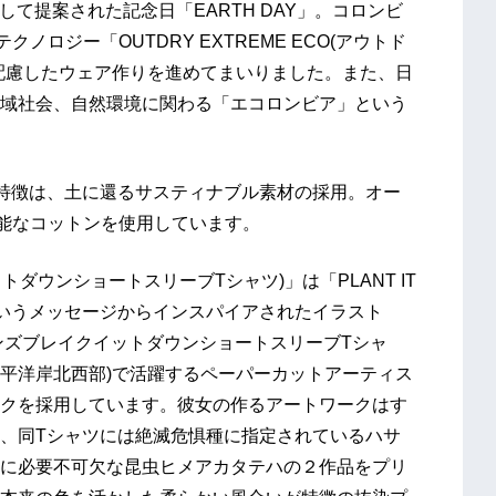
して提案された記念日「EARTH DAY」。コロンビ
ノロジー「OUTDRY EXTREME ECO(アウトド
配慮したウェア作りを進めてまいりました。また、日
域社会、自然環境に関わる「エコロンビア」という
特徴は、土に還るサスティナブル素材の採用。オー
可能なコットンを使用しています。
レイクイットダウンショートスリーブTシャツ)」は「PLANT IT
」というメッセージからインスパイアされたイラスト
ee(ウィメンズブレイクイットダウンショートスリーブTシャ
太平洋岸北西部)で活躍するペーパーカットアーティス
クを採用しています。彼女の作るアートワークはす
、同Tシャツには絶滅危惧種に指定されているハサ
に必要不可欠な昆虫ヒメアカタテハの２作品をプリ