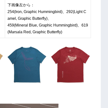
下画像左から：
254(Iron, Graphic Hummingbird)、292(Light C
amel, Graphic Butterfly)、
459(Mineral Blue, Graphic Hummingbird)、619
(Marsala Red, Graphic Butterfly)