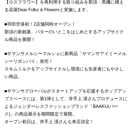
【ロスフラワー】を再利用する取り組みを那須・黒磯に構え
る花屋Dear Folks & Flowersと実施します。
■羽田空港初！2店舗同時オープン！
那須の新銘菓、バターのいとこをはじめとするアップサイク
ル商品を展開！
■サマンサメルシーマルシェに新商品「サマンサアイミーメル
シーリボンパイ」発売！
スキムミルクをアップサイクルし環境にも生産者にもやさし
い商品。
■サマンサグローバルがスタートアップを応援するポップアッ
プスペースには、第1弾として、井手上 漠さんプロデュースに
よるジェンダーレスファッションブランド「BAAKU(バー
ク)」の商品展示を期間限定で展開。
オープン初日は、井手上 漠さんも来店決定！