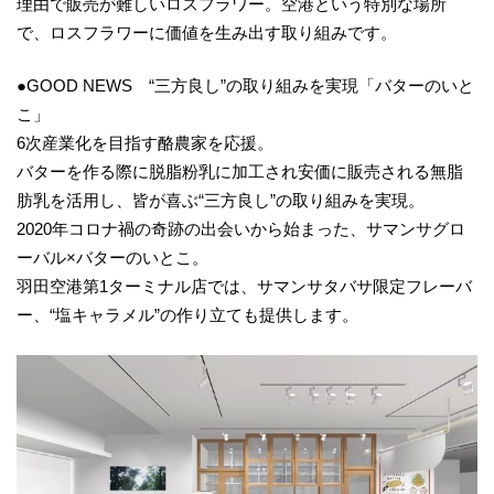
理由で販売が難しいロスフラワー。空港という特別な場所
で、ロスフラワーに価値を生み出す取り組みです。
●GOOD NEWS “三方良し”の取り組みを実現「バターのいと
こ」
6次産業化を目指す酪農家を応援。
バターを作る際に脱脂粉乳に加工され安価に販売される無脂
肪乳を活用し、皆が喜ぶ“三方良し”の取り組みを実現。
2020年コロナ禍の奇跡の出会いから始まった、サマンサグロ
ーバル×バターのいとこ。
羽田空港第1ターミナル店では、サマンサタバサ限定フレーバ
ー、“塩キャラメル”の作り立ても提供します。