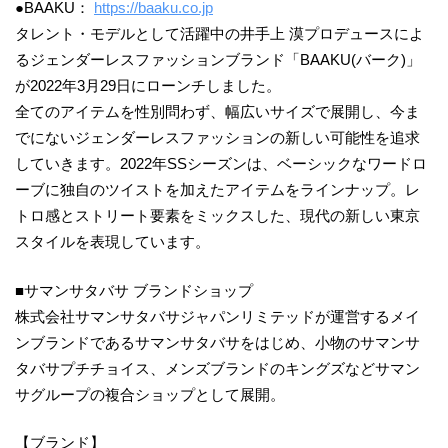
●BAAKU：
https://baaku.co.jp
タレント・モデルとして活躍中の井手上 漠プロデュースによ
るジェンダーレスファッションブランド「BAAKU(バーク)」
が2022年3月29日にローンチしました。
全てのアイテムを性別問わず、幅広いサイズで展開し、今ま
でにないジェンダーレスファッションの新しい可能性を追求
していきます。2022年SSシーズンは、ベーシックなワードロ
ーブに独自のツイストを加えたアイテムをラインナップ。レ
トロ感とストリート要素をミックスした、現代の新しい東京
スタイルを表現しています。
■サマンサタバサ ブランドショップ
株式会社サマンサタバサジャパンリミテッドが運営するメイ
ンブランドであるサマンサタバサをはじめ、小物のサマンサ
タバサプチチョイス、メンズブランドのキングズなどサマン
サグループの複合ショップとして展開。
【ブランド】