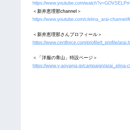
https://www.youtube.com/watch?v=GOVSEL
＜新井恵理那channel＞
https://www.youtube.com/c/elina_arai-channel/f
＜新井恵理那さんプロフィール＞
https://www.centforce.com/profile/t_profile/arai.
＜「洋服の青山」特設ページ＞
https://www.y-aoyama.jp/campaign/arai_elina-