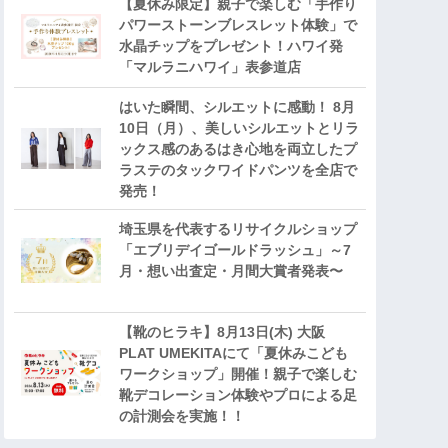
【夏休み限定】親子で楽しむ「手作り
パワーストーンブレスレット体験」で
水晶チップをプレゼント！ハワイ発
「マルラニハワイ」表参道店
はいた瞬間、シルエットに感動！ 8月
10日（月）、美しいシルエットとリラ
ックス感のあるはき心地を両立したプ
ラステのタックワイドパンツを全店で
発売！
埼玉県を代表するリサイクルショップ
「エブリデイゴールドラッシュ」～7
月・想い出査定・月間大賞者発表〜
【靴のヒラキ】8月13日(木) 大阪
PLAT UMEKITAにて「夏休みこども
ワークショップ」開催！親子で楽しむ
靴デコレーション体験やプロによる足
の計測会を実施！！