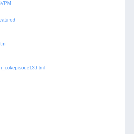
PmVPM
eatured
html
ch_col/episode13.html