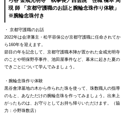
ろ谷 金戒光明寺 執事長／西雲院 住職 橋本 周
現 師 「京都守護職のお話と腕輪念珠作り体験」
※腕輪念珠付き
・ 京都守護職のお話
2022年は会津藩主・松平容保公が京都守護職に任命されてか
ら160年を迎えます。
節目の年を記念して、京都守護職本陣が置かれた金戒光明寺
のことや明保野亭事件、池田屋事件など、幕末に起きた夏の
できごとについて学んでみましょう。
・腕輪念珠作り体験
黒谷會津墓地の木から作られた珠を使って、珠数職人の指導
のもと、あなただけの腕輪念珠を作ってみましょう。出来上
がったものは、お守りとしてお持ち帰りいただけます。（協
力：小野珠数店）