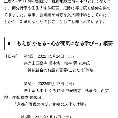
正暦2（991）年の創建で、延命地蔵菩薩を本尊として祀りま
す。節分行事や壬生大念仏狂言、厄除け等で広く信仰を集め
てきました。幕末、新選組が当寺を兵法調練場としていたこ
とから「新選組ゆかりのお寺」としても知られています。
■ 「もえぎ かをる～心が元気になる学び～」概要
【日程】 第4回 2022年5月14日（土）
井光山五臺寺 櫻本坊 執事 巽 安寿氏
「神仏習合のお話と言霊(ことだま)体験」
第5回 2022年7月17日（日）
浄土宗大本山 くろ谷 金戒光明寺 執事長／西雲
院 住職 橋本 周現師
「京都守護職のお話と腕輪念珠作り体験」
第6回 2022年9月17日（土）