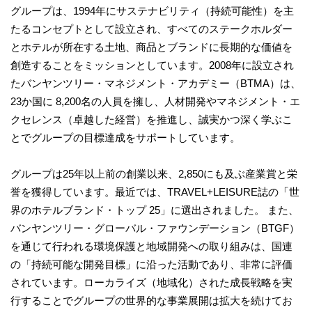
グループは、1994年にサステナビリティ（持続可能性）を主
たるコンセプトとして設立され、すべてのステークホルダー
とホテルが所在する土地、商品とブランドに長期的な価値を
創造することをミッションとしています。2008年に設立され
たバンヤンツリー・マネジメント・アカデミー（BTMA）は、
23か国に 8,200名の人員を擁し、人材開発やマネジメント・エ
クセレンス（卓越した経営）を推進し、誠実かつ深く学ぶこ
とでグループの目標達成をサポートしています。
グループは25年以上前の創業以来、2,850にも及ぶ産業賞と栄
誉を獲得しています。最近では、TRAVEL+LEISURE誌の「世
界のホテルブランド・トップ 25」に選出されました。 また、
バンヤンツリー・グローバル・ファウンデーション（BTGF）
を通じて行われる環境保護と地域開発への取り組みは、国連
の「持続可能な開発目標」に沿った活動であり、非常に評価
されています。ローカライズ（地域化）された成長戦略を実
行することでグループの世界的な事業展開は拡大を続けてお