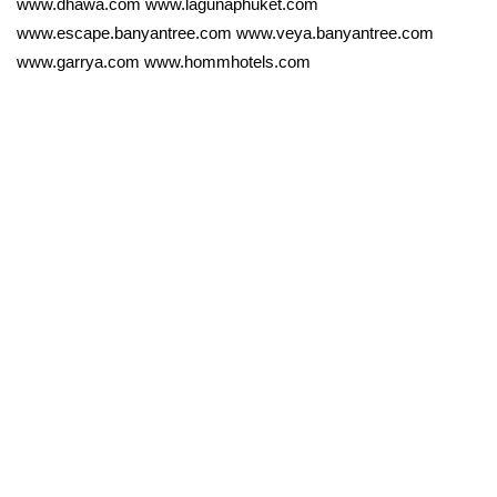
www.dhawa.com www.lagunaphuket.com
www.escape.banyantree.com www.veya.banyantree.com
www.garrya.com www.hommhotels.com