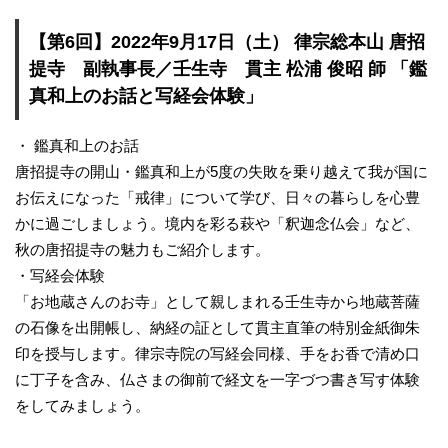
【第6回】2022年9月17日（土） 律宗総本山 唐招
提寺 副執事長／壬生寺 貫主 松浦 俊昭 師 「鑑
真和上のお話と写経会体験」
・ 鑑真和上のお話
唐招提寺の開山・鑑真和上が5度の失敗を乗り越えて我が国に
お伝えになった「戒律」について学び、日々の暮らしを心豊
かに過ごしましょう。境内を彩る萩や「釈迦念仏会」など、
秋の唐招提寺の魅力もご紹介します。
・写経会体験
「お地蔵さんのお寺」として親しまれる壬生寺から地蔵菩薩
の石像を出開帳し、納経の証として貫主直筆の特別金紙御朱
印を授与します。律宗寺院の写経会同様、手をお香で清め口
に丁子を含み、仏さまの御前で経文を一字づつ書き写す体験
をしてみましょう。