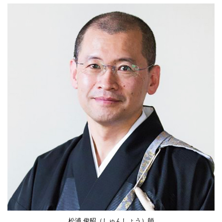
松浦 俊昭（しゅんしょう）師