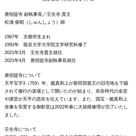
唐招提寺 副執事長／壬生寺 貫主
松浦 俊昭（しゅんしょう）師
1967年 京都市生まれ
1992年 龍谷大学大学院文学研究科修了
2021年3月 壬生寺貫主就任
2021年4月 唐招提寺副執事長就任
唐招提寺について
天平宝字3（759）年、鑑真和上が新田部親王の旧宅地を下賜
されて修行の道場として開いたのが始まり。奈良時代の金堂
や講堂が天平の息吹を伝えています。また、国宝・鑑真和上
坐像を安置する御影堂は2022年春に大規模修理が完了いたし
ました。
壬生寺について