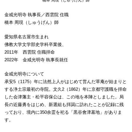
橋本 周現（しゅうげん）師
金戒光明寺 執事長／西雲院 住職
橋本 周現（しゅうげん）師
愛知県名古屋市生まれ
佛教大学文学部史学科卒業後、
2011年 西雲院 住職拝命
2022年 金戒光明寺 執事長就任
金戒光明寺について
承安5（1175）年に法然上人がはじめて営んだ草庵が始まりと
する浄土宗最初の寺院。文久2（1862）年に京都守護職を拝命
した会津藩主・松平容保公は、この地を本陣としました。局
長の近藤勇をはじめ、新選組も拝謁に訪れたことが記録に残
っており、境内に350余霊を祀る「黒谷會津墓地」がありま
す。