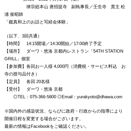
律宗総本山 唐招提寺 副執事長／壬生寺 貫主 松
浦 俊昭師
「鑑真和上のお話と写経会体験」
（以下、3回共通）
【時間】 14:15開場／14:30開始／17:00終了予定
【場所】 ダーワ・悠洛 京都内レストラン「54TH STATION
GRILL」個室
【参加費】各回お一人様 4,000円（消費税・サービス料込 お
寺の授与品付き）
【定員】 各回 20名様
【受付】 ダーワ・悠洛 京都
◎TEL：075-366-5800 ◎Email：
yurakyoto@dhawa.com
※国内外の感染状況、ならびに政府・行政からの指導により
開催日程を変更する場合がございます。
最新の情報はFacebookをご確認ください。