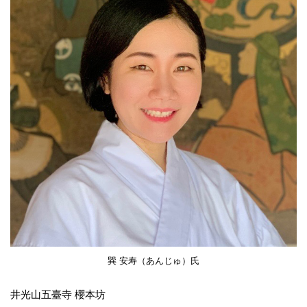
巽 安寿（あんじゅ）氏
井光山五臺寺 櫻本坊