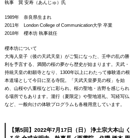
執事 巽 安寿（あんじゅ）氏
1989年 奈良県生まれ
2011年 London College of Communication大学 卒業
2018年 櫻本坊 執事就任
櫻本坊について
大海人皇子（後の天武天皇）がご覧になった、壬申の乱の勝
利を予言する、満開の桜の夢から歴史が始まります。天武・
持統天皇の勅願寺となり、1300年以上にわたって修験道の根
本道場として今日に至る寺院。「天武天皇夢見の桜」を始
め、山桜や八重桜などに彩られ、桜の聖地・吉野を感じられ
る場所でもあります。瀧行（夏限定）や聖地巡礼、写経写仏
など、一般向けの体験プログラムも各種用意しています。
【第5回】2022年7月17日（日） 浄土宗大本山 く