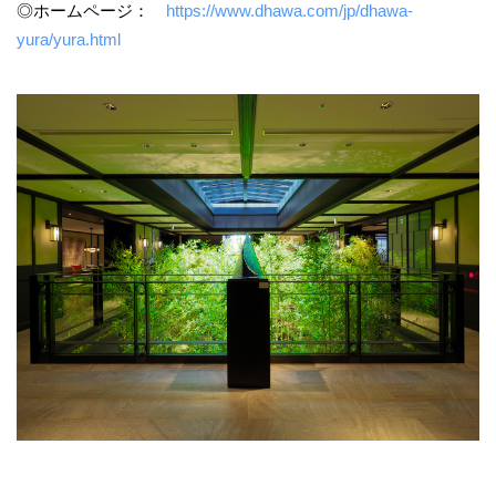
◎ホームページ：
https://www.dhawa.com/jp/dhawa-
yura/yura.html