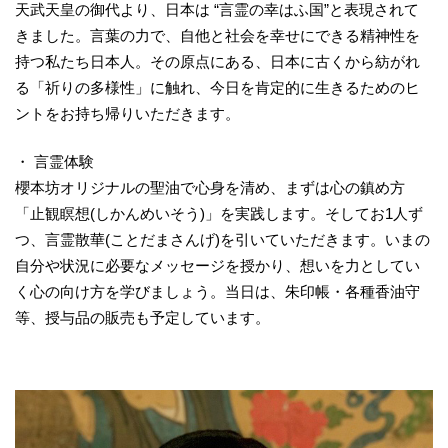
天武天皇の御代より、日本は “言霊の幸はふ国”と表現されて
きました。言葉の力で、自他と社会を幸せにできる精神性を
持つ私たち日本人。その原点にある、日本に古くから紡がれ
る「祈りの多様性」に触れ、今日を肯定的に生きるためのヒ
ントをお持ち帰りいただきます。
・ 言霊体験
櫻本坊オリジナルの聖油で心身を清め、まずは心の鎮め方
「止観瞑想(しかんめいそう)」を実践します。そしてお1人ず
つ、言霊散華(ことだまさんげ)を引いていただきます。いまの
自分や状況に必要なメッセージを授かり、想いを力としてい
く心の向け方を学びましょう。当日は、朱印帳・各種香油守
等、授与品の販売も予定しています。