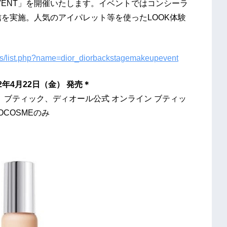
UP EVENT」を開催いたします。イベントではコンシーラ
信を実施。人気のアイパレット等を使ったLOOK体験
ts/list.php?name=dior_diorbackstagemakeupevent
金） 発売＊
、ブティック、ディオール公式 オンライン ブティッ
OCOSMEのみ