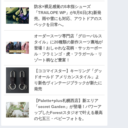
防水×裸足感覚の5本指シューズ
「TRAILOPE WP」が8月6日(木)新発
売。雨や雪にも対応、アウトドアのス
ペックを日常へ。
オーダースーツ専門店「グローバルス
タイル」に20種類の新作スーツ裏地が
登場！おしゃれな花柄・サッカーボー
ル・フラミンゴ・虎・フラガール・リ
ゾート柄など豊富！
【ココマイスター】キーリング「グッ
ドオールド アメリカンスタイル」よ
り新色ヴィンテージブラックが新たに
発売
【Palette+plus札幌西店】新エリア
「secret Garden」が登場！パワーア
ップしたForestスタジオで叶える最高
の七五三・ベビーフォトを。