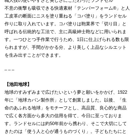
職人技の使いやすさと美しさにこだわったランドセル
不意の衝撃も吸収できる快適素材「テンパーフォーム®」と人
工皮革の断面にニスを塗り重ねる「コバ塗り」をランドセル
作りに取り入れています。コバ塗りは鞄業界で「切り目」と
呼ばれる伝統的な工法で、主に高級紳士鞄などに用いられま
す。一つひとつ手作業で行うため、1日に仕上げられる数も限
られますが、手間がかかる分、より美しく上品なシルエット
を生み出すことができます。
– – –
【池田地球】
地球のすみずみまで広げたいという夢と願いをかかげ、1922
年に「地球カバン製作所」として創業しました。以後、「生
命のあふれる地球」をモチーフとし、高品質、良心的な商品
で広く各方面から多大の信用を得て、今日に至っておりま
す。ランドセルには約50年前から携わり、そこで大切にして
きたのは「使う人と心が通うものづくり」。子どもたちにと