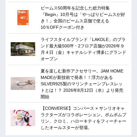
ビームス50周年を記念した総力特集
『Begin』10月号は「やっぱりビームスが好
き！」全国のビームス店舗で使える
10％OFFクーポン付き
ライフスタイルブランド「LAKOLE」のブラ
ンド最大級500坪・2フロア店舗が2026年９
月４日（金）キャナルシティ博多にグランド
オープン
夏を楽しむ新作アクセサリー。JAM HOME
MADEが新技術で発表！！浮力がある
SILVER925製のマリンチェーンブレスレッ
トとは！？ 2026年8月12日（水）より発売
開始
【CONVERSE】コンバース × サンリオキャ
ラクターズがコラボレーション。ポムポムプ
リン、クロミ、ハローキティをフィーチャー
したオールスターが登場。