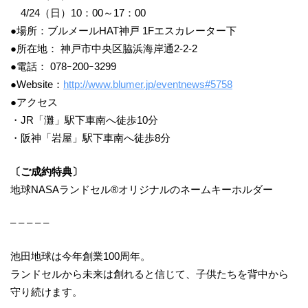
4/24（日）10：00～17：00
●場所：ブルメールHAT神戸 1Fエスカレーター下
●所在地： 神戸市中央区脇浜海岸通2-2-2
●電話： 078ｰ200ｰ3299
●Website：
http://www.blumer.jp/eventnews#5758
●アクセス
・JR「灘」駅下車南へ徒歩10分
・阪神「岩屋」駅下車南へ徒歩8分
〔ご成約特典〕
地球NASAランドセル®オリジナルのネームキーホルダー
– – – – –
池田地球は今年創業100周年。
ランドセルから未来は創れると信じて、子供たちを背中から
守り続けます。